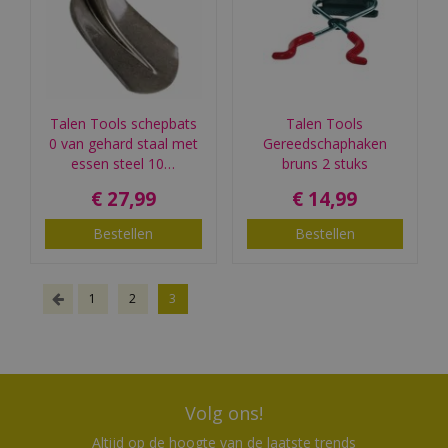
Talen Tools schepbats
Talen Tools
0 van gehard staal met
Gereedschaphaken
essen steel 10…
bruns 2 stuks
€
27
,
99
€
14
,
99
Bestellen
Bestellen
1
2
3
Volg ons!
Altijd op de hoogte van de laatste trends