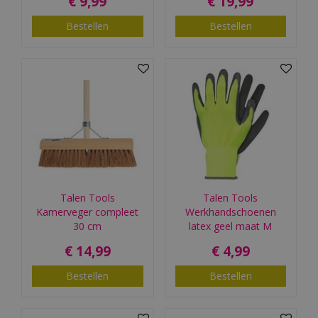
€
9
,
99
€
19
,
99
Bestellen
Bestellen
Talen Tools
Talen Tools
Kamerveger compleet
Werkhandschoenen
30 cm
latex geel maat M
€
14
,
99
€
4
,
99
Bestellen
Bestellen