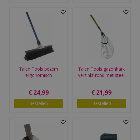
Talen Tools bezem
Talen Tools gazonhark
ergonomisch
verzinkt rond met steel
€
24
,
99
€
21
,
99
Bestellen
Bestellen