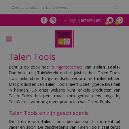
G
a
n
a
Mijn klantenkaart
a
r
c
o
n
Talen Tools
t
e
n
Bent u op zoek naar
tuingereedschap
van
Talen Tools
?
t
Dan bent u bij TuinWereld op het juiste adres! Talen Tools
staat bekend om tuingereedschap voor u als tuinliefhebber.
Met producten van Talen Tools heeft u zeer goede kwaliteit
in handen. Op onze website kunt enkele producten van
Talen Tools bekijken, maar kom gerust eens langs bij
TuinWereld voor nóg meer producten van Talen Tools.
Talen Tools en zijn geschiedenis
De directie van Talen Tools bestaat op dit moment uit
vader en zoon. De geschiedenis van Talen Tools gaat terug