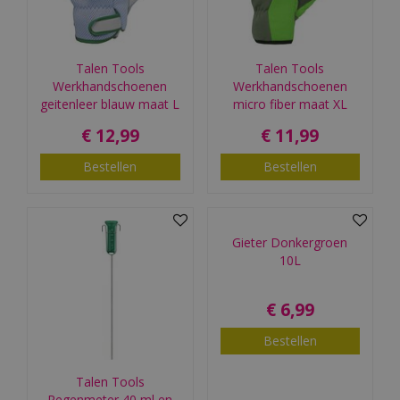
Talen Tools
Talen Tools
Werkhandschoenen
Werkhandschoenen
geitenleer blauw maat L
micro fiber maat XL
€
12
,
99
€
11
,
99
Bestellen
Bestellen
Gieter Donkergroen
10L
€
6
,
99
Bestellen
Talen Tools
Regenmeter 40 ml en