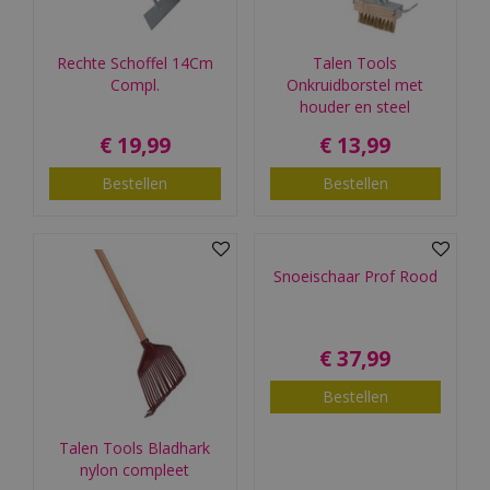
Rechte Schoffel 14Cm
Talen Tools
Compl.
Onkruidborstel met
houder en steel
€
19
,
99
€
13
,
99
Bestellen
Bestellen
Snoeischaar Prof Rood
€
37
,
99
Bestellen
Talen Tools Bladhark
nylon compleet