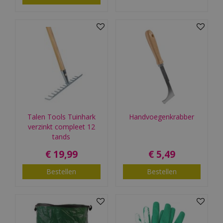
Talen Tools Tuinhark
Handvoegenkrabber
verzinkt compleet 12
tands
€
19
,
99
€
5
,
49
Bestellen
Bestellen