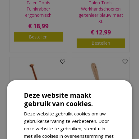
Talen Tools
Talen Tools
Tuinkrabber
Werkhandschoenen
ergonomisch
geitenleer blauw maat
XL
€
18
,
99
€
12
,
99
Bestellen
Bestellen
Deze website maakt
gebruik van cookies.
Deze website gebruikt cookies om uw
Talen Tools S.J. steel 85
Talen Tools
gebruikerservaring te verbeteren. Door
cm
Verplantschepje breed
onze website te gebruiken, stemt u in
met alle cookies in overeenstemming met