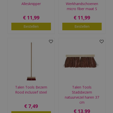
Allesknipper
Werkhandschoenen
micro fiber maat S
€
11
,
99
€
11
,
99
Bestellen
Bestellen
Talen Tools Bezem
Talen Tools
Rood inclusief steel
Stadsbezem
natuurvezel haren 37
cm
€
7
,
49
€
13
,
99