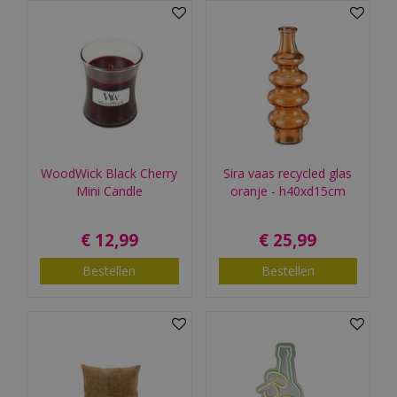
WoodWick Black Cherry
Sira vaas recycled glas
Mini Candle
oranje - h40xd15cm
€
12
,
99
€
25
,
99
Bestellen
Bestellen