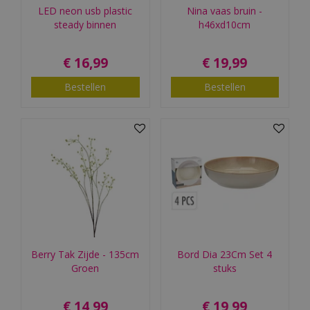
LED neon usb plastic
Nina vaas bruin -
steady binnen
h46xd10cm
€
16
,
99
€
19
,
99
Bestellen
Bestellen
Berry Tak Zijde - 135cm
Bord Dia 23Cm Set 4
Groen
stuks
€
14
,
99
€
19
,
99