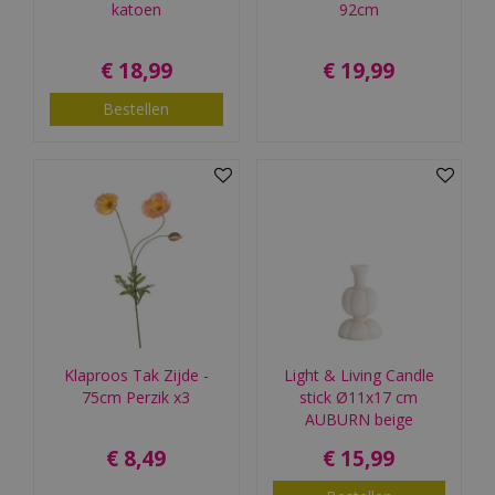
katoen
92cm
€
18
,
99
€
19
,
99
Bestellen
Klaproos Tak Zijde -
Light & Living Candle
75cm Perzik x3
stick Ø11x17 cm
AUBURN beige
€
8
,
49
€
15
,
99