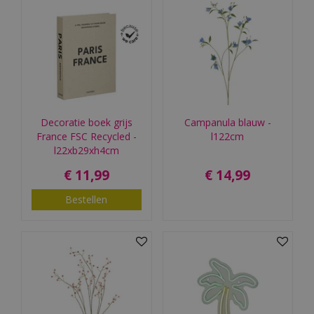
Decoratie boek grijs
Campanula blauw -
France FSC Recycled -
l122cm
l22xb29xh4cm
€
11
,
99
€
14
,
99
Bestellen