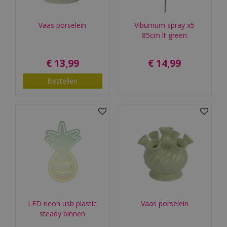
Vaas porselein
Viburnum spray x5
85cm lt green
€
13
,
99
€
14
,
99
Bestellen
LED neon usb plastic
Vaas porselein
steady binnen