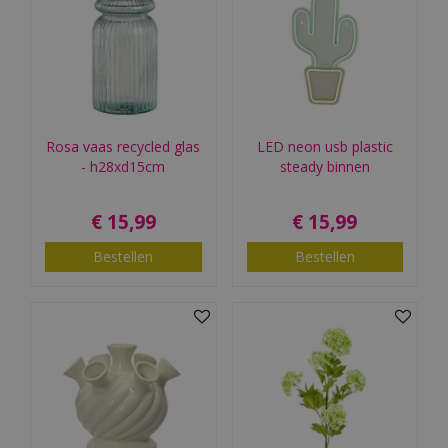
Rosa vaas recycled glas
LED neon usb plastic
- h28xd15cm
steady binnen
€
15
,
99
€
15
,
99
Bestellen
Bestellen