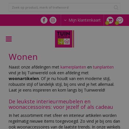
G
a
n
a
Mijn klantenkaart
a
r
c
o
n
Wonen
t
e
n
Naast onze afdelingen met
kamerplanten
en
tuinplanten
t
vind je bij Tuinwereld ook een afdeling met
woonartikelen
. Of je nu houdt van een moderne stijl,
robuuste stijl of landelijk stijl, bij ons vind je het allemaal.
Laat je eens inspireren en kom langs bij Tuinwereld!
De leukste interieurmeubelen en
woonaccessoires: voor jezelf of als cadeau
In het assortiment met sfeer en interieur artikelen worden
regelmatig nieuwe items toegevoegd. Zo vind je bij ons dan
ook woonaccessoires van de laatste trends. In onze winkels