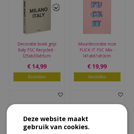
Decoratie boek grijs
Muurdecoratie roze
Italy FSC Recycled -
FUCK IT FSC Mix -
l25xb33xh5cm
l41xb61xh3cm
€
14
,
99
€
19
,
99
Bestellen
Bestellen
Deze website maakt
gebruik van cookies.