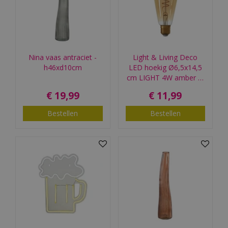
Nina vaas antraciet -
Light & Living Deco
h46xd10cm
LED hoekig Ø6,5x14,5
cm LIGHT 4W amber …
€
19
,
99
€
11
,
99
Bestellen
Bestellen