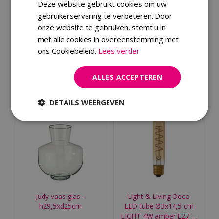
Deze website gebruikt cookies om uw
gebruikerservaring te verbeteren. Door
Decoratie buddha grijs -
Deurmat 40 x 60 cm
onze website te gebruiken, stemt u in
l15xb17xh25cm
bruin
met alle cookies in overeenstemming met
ons Cookiebeleid.
Lees verder
€
21
,
99
€
4
,
99
ALLES ACCEPTEREN
Bestellen
Bestellen
DETAILS WEERGEVEN
Judy vaas glas -
Light & Living Deco
h29,5xd25cm
LED tube Ø3x14,5 cm
LIGHT 4W amber E27 …