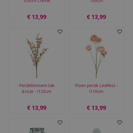
105cm Crème
100cm
€
13
,
99
€
13
,
99
Perzikbloesem tak
Pioen perzik Leafless -
d.roze - l125cm
l110cm
€
13
,
99
€
13
,
99