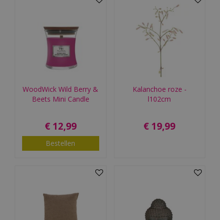
WoodWick Wild Berry &
Kalanchoe roze -
Beets Mini Candle
l102cm
€
12
,
99
€
19
,
99
Bestellen