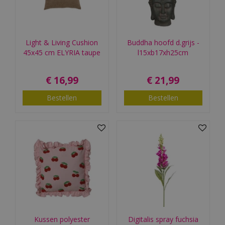
Light & Living Cushion
Buddha hoofd d.grijs -
45x45 cm ELYRIA taupe
l15xb17xh25cm
€
16
,
99
€
21
,
99
Bestellen
Bestellen
Kussen polyester
Digitalis spray fuchsia