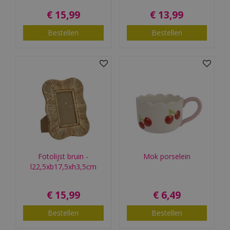
€
15
,
99
€
13
,
99
Bestellen
Bestellen
Fotolijst bruin -
Mok porselein
l22,5xb17,5xh3,5cm
€
15
,
99
€
6
,
49
Bestellen
Bestellen