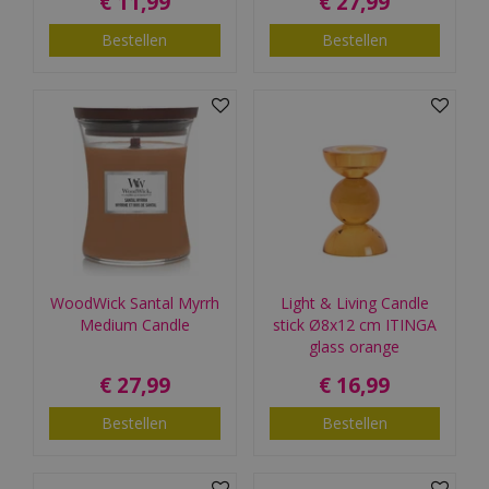
€
11
,
99
€
27
,
99
Bestellen
Bestellen
WoodWick Santal Myrrh
Light & Living Candle
Medium Candle
stick Ø8x12 cm ITINGA
glass orange
€
27
,
99
€
16
,
99
Bestellen
Bestellen