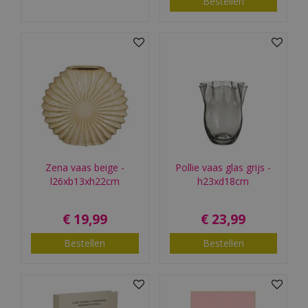
Bestellen
Zena vaas beige -
Pollie vaas glas grijs -
l26xb13xh22cm
h23xd18cm
€
19
,
99
€
23
,
99
Bestellen
Bestellen