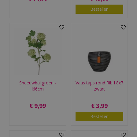
Bestellen
Sneeuwbal groen -
Vaas taps rond Rib I 8x7
l66cm
zwart
€
9
,
99
€
3
,
99
Bestellen