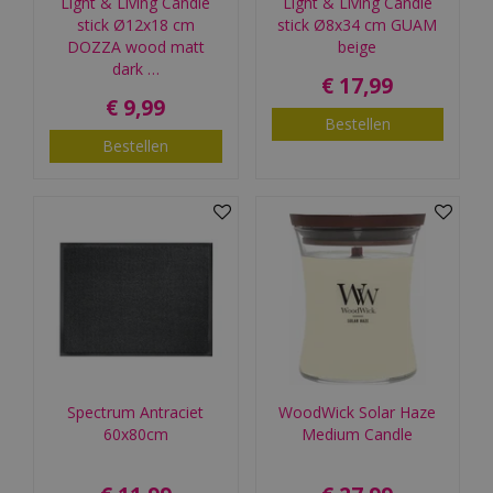
Light & Living Candle
Light & Living Candle
stick Ø12x18 cm
stick Ø8x34 cm GUAM
DOZZA wood matt
beige
dark …
€
17
,
99
€
9
,
99
Bestellen
Bestellen
Spectrum Antraciet
WoodWick Solar Haze
60x80cm
Medium Candle