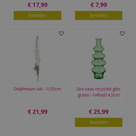
€
17
,
99
€
7
,
99
Bestellen
Bestellen
Delphinium wit - l135cm
Sira vaas recycled glas
groen - h40xd14,5cm
€
21
,
99
€
25
,
99
Bestellen