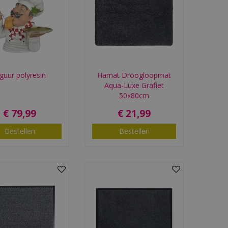
iguur polyresin
Hamat Droogloopmat
Aqua-Luxe Grafiet
50x80cm
€
79
,
99
€
21
,
99
Bestellen
Bestellen