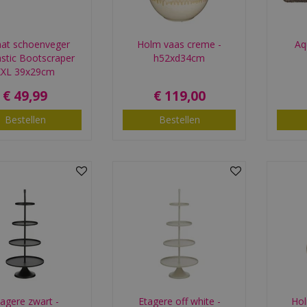
at schoenveger
Holm vaas creme -
Aq
stic Bootscraper
h52xd34cm
XXL 39x29cm
€
49
,
99
€
119
,
00
Bestellen
Bestellen
tagere zwart -
Etagere off white -
Hol