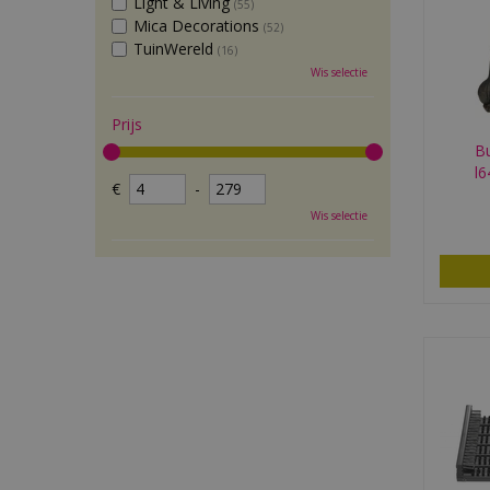
Light & Living
(55)
Mica Decorations
(52)
TuinWereld
(16)
Wis selectie
Prijs
Bu
l
€
-
Wis selectie