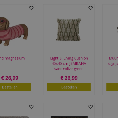
nd magnesium
Light & Living Cushion
Muur
45x45 cm JEMBANA
d.gri
sand+olive green
€
26
,
99
€
26
,
99
Bestellen
Bestellen