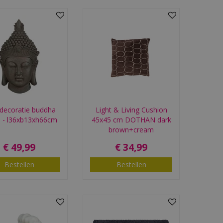
decoratie buddha
Light & Living Cushion
js - l36xb13xh66cm
45x45 cm DOTHAN dark
brown+cream
€
49
,
99
€
34
,
99
Bestellen
Bestellen