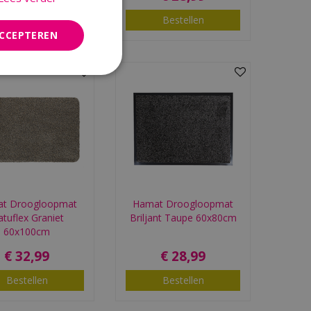
Bestellen
Bestellen
ACCEPTEREN
t Droogloopmat
Hamat Droogloopmat
tuflex Graniet
Briljant Taupe 60x80cm
60x100cm
€
32
,
99
€
28
,
99
Bestellen
Bestellen