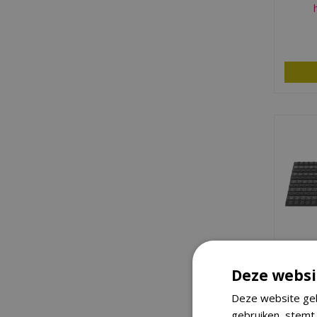
Hama
Deze websi
Quadr
Deze website geb
gebruiken, stemt