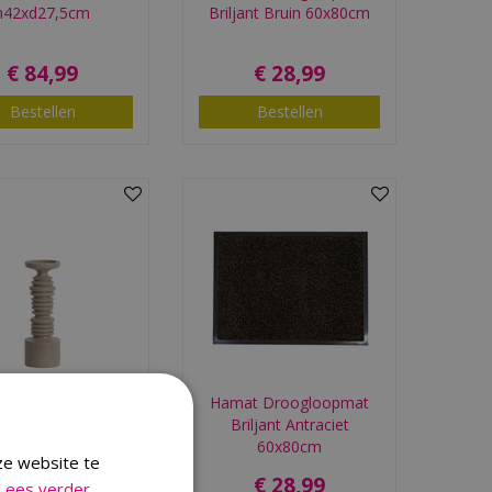
h42xd27,5cm
Briljant Bruin 60x80cm
€
84
,
99
€
28
,
99
Bestellen
Bestellen
t & Living Candle
Hamat Droogloopmat
r Ø11x32 cm BOLA
Briljant Antraciet
sand
60x80cm
ze website te
€
32
,
99
€
28
,
99
Lees verder