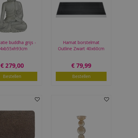
tie buddha grijs -
Hamat borstelmat
64xb55xh93cm
Outline Zwart 40x60cm
€
279
,
00
€
79
,
99
Bestellen
Bestellen