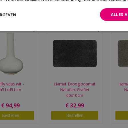
Bestellen
Bestellen
ERGEVEN
ALLES 
illy vaas wit -
Hamat Droogloopmat
Hama
h51xd31cm
Natuflex Grafiet
Na
60x10cm
€
94
,
99
€
32
,
99
Bestellen
Bestellen