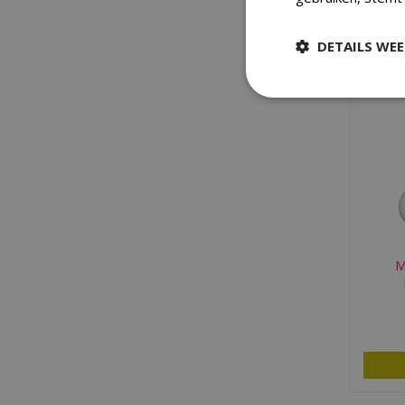
DETAILS WE
M