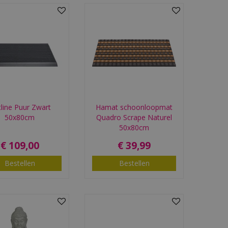
line Puur Zwart
Hamat schoonloopmat
50x80cm
Quadro Scrape Naturel
50x80cm
€
109
,
00
€
39
,
99
Bestellen
Bestellen