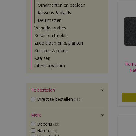
Ornamenten en beelden
Kussens & plaids
Deurmatten
Wanddecoraties
Koken en tafelen
Zijde bloemen & planten
Kussens & plaids
Kaarsen
Hama
Interieurparfum
Nat
Te bestellen
Direct te bestellen
(189)
Merk
Decoris
(23)
Hamat
(43)