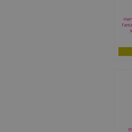
Ham
Fanta
E