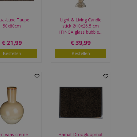
ua-Luxe Taupe
Light & Living Candle
50x80cm
stick Ø10x26,5 cm
ITINGA glass bubble…
€
21
,
99
€
39
,
99
Bestellen
Bestellen
m vaas creme -
Hamat Droogloopmat