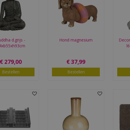
ddha d.grijs -
Hond magnesium
Decora
64xb55xh93cm
l
€
279
,
00
€
37
,
99
Bestellen
Bestellen