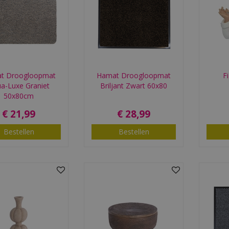
t Droogloopmat
Hamat Droogloopmat
F
a-Luxe Graniet
Briljant Zwart 60x80
50x80cm
€
21
,
99
€
28
,
99
Bestellen
Bestellen