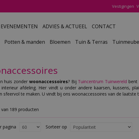
Vestigingen
V
EVENEMENTEN
ADVIES & ACTUEEL
CONTACT
Potten & manden
Bloemen
Tuin & Terras
Tuinmeube
naccessoires
en huis zonder
woonaccessoires
? Bij
Tuincentrum Tuinwereld
bent 
 interieur afdeling. Hier vindt u onder andere kaarsen, kussens, pl
en sfeervol te maken. U vindt bij ons woonaccessoires van de laatste tr
9 van 189 producten
r pagina
Sorteer op