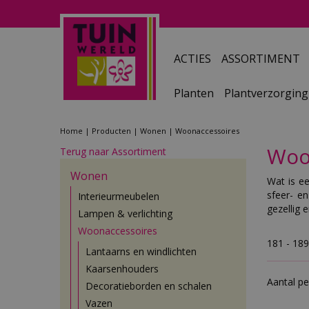
Ga
naar
content
ACTIES
ASSORTIMENT
Planten
Plantverzorging
Home
Producten
Wonen
Woonaccessoires
Woo
Terug naar Assortiment
Wonen
Wat is e
sfeer- en
Interieurmeubelen
gezellig 
Lampen & verlichting
Woonaccessoires
181 - 18
Lantaarns en windlichten
Kaarsenhouders
Aantal pe
Decoratieborden en schalen
Vazen