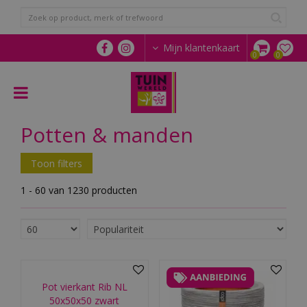
G
a
n
a
Mijn klantenkaart
a
r
c
o
n
Potten & manden
t
e
n
Toon filters
t
1 - 60 van 1230 producten
Pot vierkant Rib NL
50x50x50 zwart