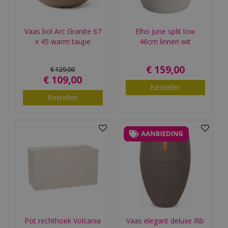
Vaas bol Arc Granite 67
Elho June split low
x 45 warm taupe
46cm linnen wit
€
159
,
00
€
129
,
00
€
109
,
00
Bestellen
Bestellen
Pot rechthoek Volcania
Vaas elegant deluxe Rib