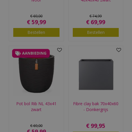
€
69
,
00
€
74
,
99
€
59
,
99
€
69
,
99
Bestellen
Bestellen
Pot bol Rib NL 43x41
Fibre clay bak 70x40x60
zwart
- Donkergrijs
€
99
,
95
€
69
,
00
€
59
,
99