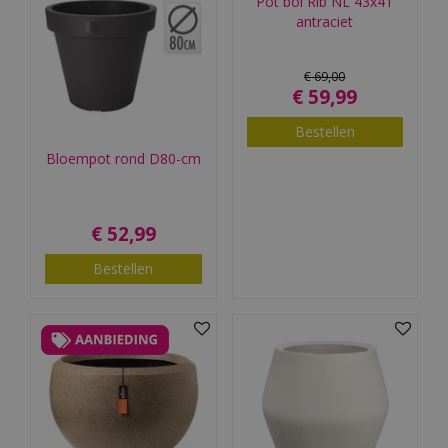
Pot bol Rib NL 43x41
antraciet
€
69
,
00
€
59
,
99
Bestellen
Bloempot rond D80-cm
€
52
,
99
Bestellen