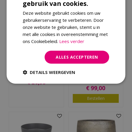
gebruik van cookies.
Deze website gebruikt cookies om uw
gebruikerservaring te verbeteren. Door
onze website te gebruiken, stemt u in
met alle cookies in overeenstemming met
ons Cookiebeleid.
Lees verder
ALLES ACCEPTEREN
Metalen vaas zilver
Pot bol Arc Granite 60 x
D17x66,5
48 warm taupe
DETAILS WEERGEVEN
€
26
,
95
€
119
,
00
€
99
,
00
Bestellen