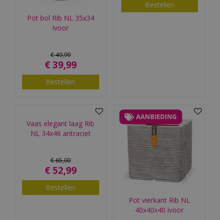
Bestellen
Pot bol Rib NL 35x34
ivoor
€
49
,
99
€
39
,
99
Bestellen
Vaas elegant laag Rib
NL 34x46 antraciet
€
65
,
00
€
52
,
99
Bestellen
Pot vierkant Rib NL
40x40x40 ivoor