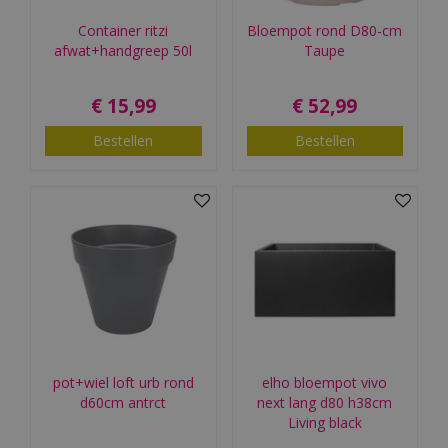
Container ritzi
Bloempot rond D80-cm
afwat+handgreep 50l
Taupe
€
15
,
99
€
52
,
99
Bestellen
Bestellen
pot+wiel loft urb rond
elho bloempot vivo
d60cm antrct
next lang d80 h38cm
Living black