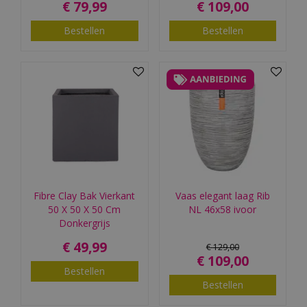
€
79
,
99
€
109
,
00
Bestellen
Bestellen
Fibre Clay Bak Vierkant
Vaas elegant laag Rib
50 X 50 X 50 Cm
NL 46x58 ivoor
Donkergrijs
€
49
,
99
€
129
,
00
€
109
,
00
Bestellen
Bestellen