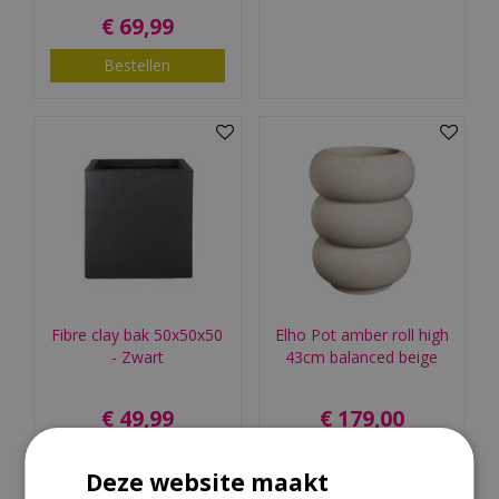
€
69
,
99
Bestellen
Fibre clay bak 50x50x50
Elho Pot amber roll high
- Zwart
43cm balanced beige
€
49
,
99
€
179
,
00
Bestellen
Bestellen
Deze website maakt