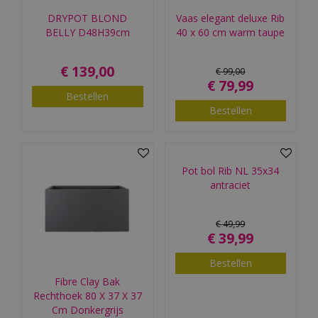
DRYPOT BLOND
Vaas elegant deluxe Rib
BELLY D48H39cm
40 x 60 cm warm taupe
€
139
,
00
€
99
,
00
€
79
,
99
Bestellen
Bestellen
Pot bol Rib NL 35x34
antraciet
€
49
,
99
€
39
,
99
Bestellen
Fibre Clay Bak
Rechthoek 80 X 37 X 37
Cm Donkergrijs