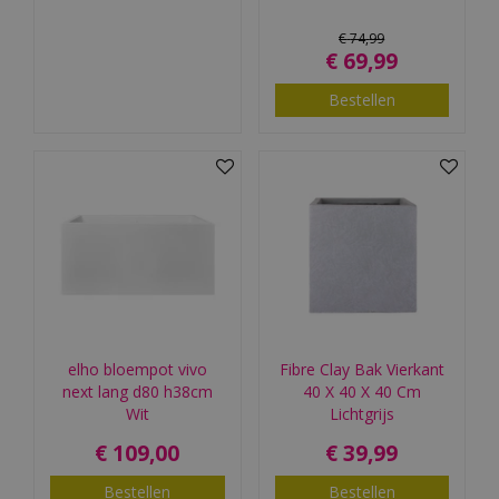
€
74
,
99
€
69
,
99
Bestellen
elho bloempot vivo
Fibre Clay Bak Vierkant
next lang d80 h38cm
40 X 40 X 40 Cm
Wit
Lichtgrijs
€
109
,
00
€
39
,
99
Bestellen
Bestellen