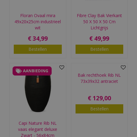
Floran Ovaal mira
Fibre Clay Bak Vierkant
49x20x25cm industrieel
50 X 50 X 50 Cm
wit
Lichtgrijs
€
34
,
99
€
49
,
99
Bestellen
Bestellen
Bak rechthoek Rib NL
73x39x32 antraciet
€
129
,
00
Bestellen
Capi Nature Rib NL
vaas elegant deluxe
Zwart - 56x84cm