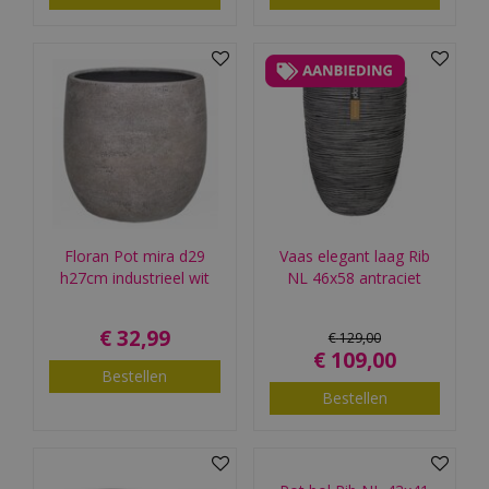
Floran Pot mira d29
Vaas elegant laag Rib
h27cm industrieel wit
NL 46x58 antraciet
€
32
,
99
€
129
,
00
€
109
,
00
Bestellen
Bestellen