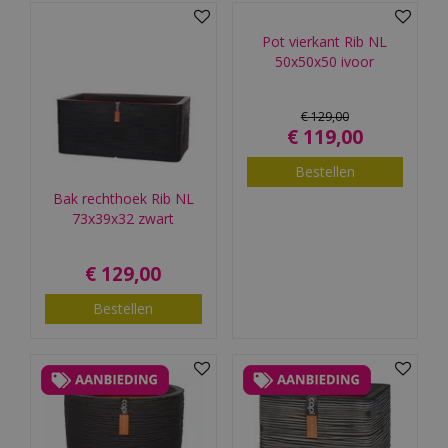
Pot vierkant Rib NL
50x50x50 ivoor
€
129
,
00
€
119
,
00
Bestellen
Bak rechthoek Rib NL
73x39x32 zwart
€
129
,
00
Bestellen