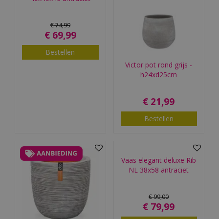
€
74
,
99
€
69
,
99
Bestellen
Victor pot rond grijs -
h24xd25cm
€
21
,
99
Bestellen
Vaas elegant deluxe Rib
NL 38x58 antraciet
€
99
,
00
€
79
,
99