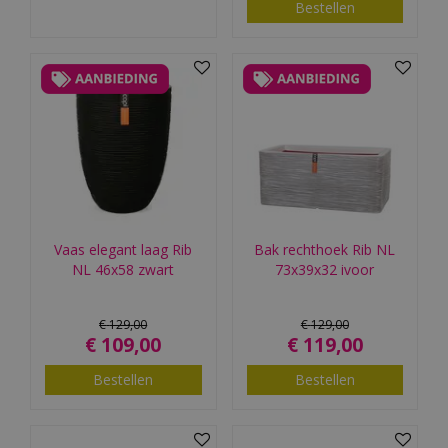
Bestellen
Vaas elegant laag Rib
Bak rechthoek Rib NL
NL 46x58 zwart
73x39x32 ivoor
€
129
,
00
€
129
,
00
€
109
,
00
€
119
,
00
Bestellen
Bestellen