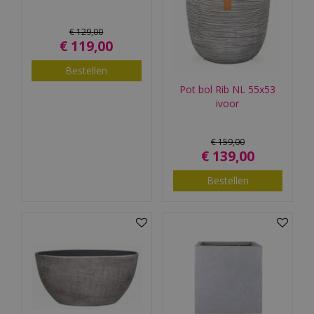
€
129
,
00
€
119
,
00
Bestellen
Pot bol Rib NL 55x53
ivoor
€
159
,
00
€
139
,
00
Bestellen