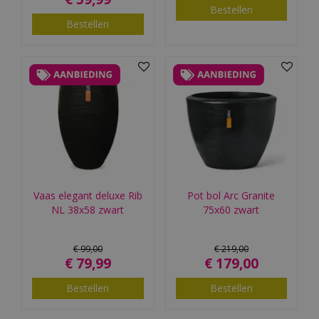
Bestellen
Bestellen
Vaas elegant deluxe Rib
Pot bol Arc Granite
NL 38x58 zwart
75x60 zwart
€
99
,
00
€
219
,
00
€
79
,
99
€
179
,
00
Bestellen
Bestellen