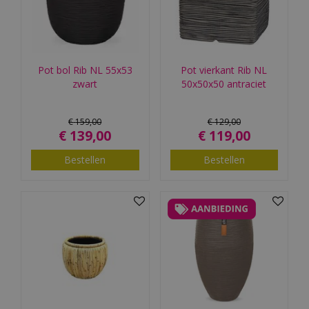
Pot bol Rib NL 55x53
Pot vierkant Rib NL
zwart
50x50x50 antraciet
€
159
,
00
€
129
,
00
€
139
,
00
€
119
,
00
Bestellen
Bestellen