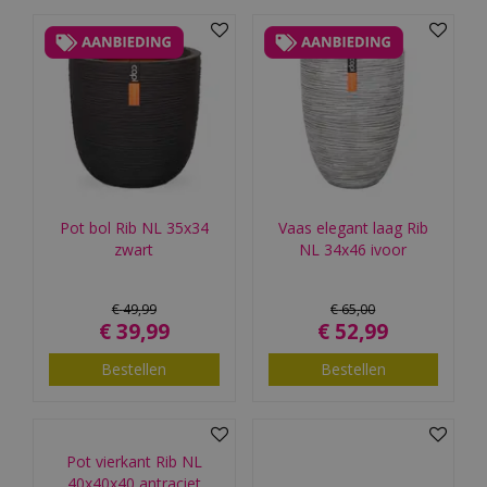
Pot bol Rib NL 35x34
Vaas elegant laag Rib
zwart
NL 34x46 ivoor
€
49
,
99
€
65
,
00
€
39
,
99
€
52
,
99
Bestellen
Bestellen
Pot vierkant Rib NL
40x40x40 antraciet