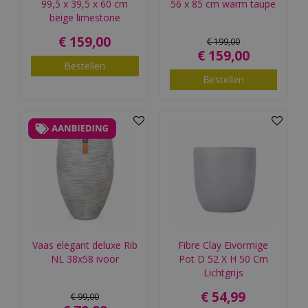
99,5 x 39,5 x 60 cm
56 x 85 cm warm taupe
beige limestone
€
159
,
00
€
199
,
00
€
159
,
00
Bestellen
Bestellen
Vaas elegant deluxe Rib
Fibre Clay Eivormige
NL 38x58 ivoor
Pot D 52 X H 50 Cm
Lichtgrijs
€
54
,
99
€
99
,
00