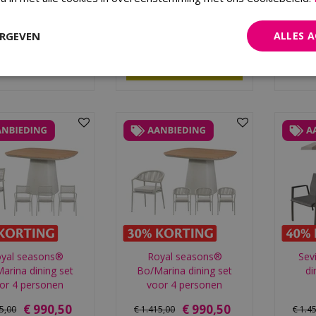
olvoet 35kg zwart
300x110xH70 Anthracite
p wielen rond
ERGEVEN
ALLES 
€
59
,
99
€
89
,
95
Bestellen
yal seasons®
Royal seasons®
Sevi
Marina dining set
Bo/Marina dining set
di
or 4 personen
voor 4 personen
€
990
,
50
€
990
,
50
15
,
00
€
1.415
,
00
€
1.4