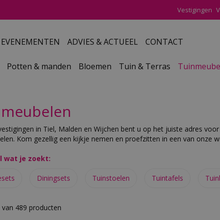
Vestigingen
V
EVENEMENTEN
ADVIES & ACTUEEL
CONTACT
Potten & manden
Bloemen
Tuin & Terras
Tuinmeube
nmeubelen
vestigingen in Tiel, Malden en Wijchen bent u op het juiste adres voo
len. Kom gezellig een kijkje nemen en proefzitten in een van onze wi
l wat je zoekt:
sets
Diningsets
Tuinstoelen
Tuintafels
Tuin
0 van 489 producten