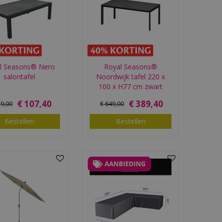
l Seasons® Nero
Royal Seasons®
salontafel
Noordwijk tafel 220 x
100 x H77 cm zwart
€
107
,
40
€
389
,
40
79
,
00
€
649
,
00
Bestellen
Bestellen