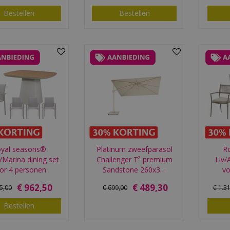
Bestellen
Bestellen
yal seasons®
Platinum zweefparasol
R
/Marina dining set
Challenger T² premium
Liv/
or 4 personen
Sandstone 260x3…
vo
€
962
,
50
€
489
,
30
75
,
00
€
699
,
00
€
1.3
Bestellen