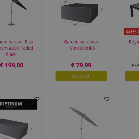
num parasol Riva
Garden set cover
Roya
ium ø300 Faded
180x190xH85
black
€
199
,
00
€
79
,
99
€
1
Bestellen