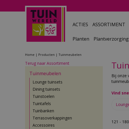
Ga
naar
content
ACTIES
ASSORTIMENT
Planten
Plantverzorging
Home
Producten
Tuinmeubelen
Tui
Terug naar Assortiment
Tuinmeubelen
Bij onze 
tuinmeube
Lounge tuinsets
Dining tuinsets
Vind sne
Tuinstoelen
Tuintafels
Lounge
Tuinbanken
Terrasoverkappingen
121 - 18
Accessoires