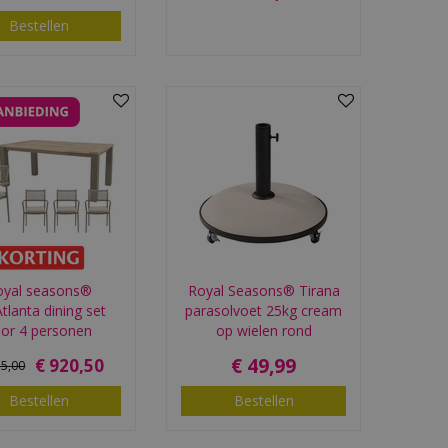
Bestellen
oyal seasons®
Royal Seasons® Tirana
Atlanta dining set
parasolvoet 25kg cream
or 4 personen
op wielen rond
€
49
,
99
€
920
,
50
15
,
00
Bestellen
Bestellen