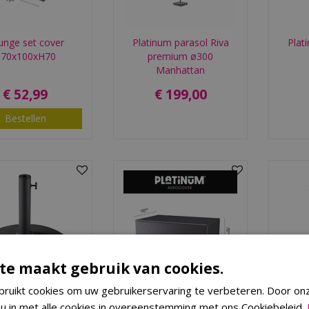
unge set cover
Platinum parasol Riva
Plat
170x100xH70
premium ø300
Manhattan
€
52
,
99
€
199
,
00
Bestellen
te maakt gebruik van cookies.
ruikt cookies om uw gebruikerservaring te verbeteren. Door on
 Seasons® Tirana
Table cover
Plat
 u in met alle cookies in overeenstemming met ons Cookiebeleid.