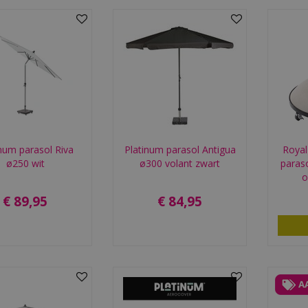
num parasol Riva
Platinum parasol Antigua
Royal
ø250 wit
ø300 volant zwart
paras
o
€
89
,
95
€
84
,
95