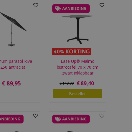
inum parasol Riva
Ease Up® Malmö
250 antraciet
bistrotafel 70 x 70 cm
zwart inklapbaar
€
89
,
95
€
89
,
40
€
149
,
00
Bestellen