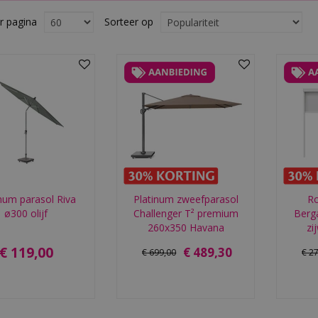
r pagina
Sorteer op
num parasol Riva
Platinum zweefparasol
R
ø300 olijf
Challenger T² premium
Berg
260x350 Havana
zi
€
119
,
00
€
489
,
30
€
699
,
00
€
2