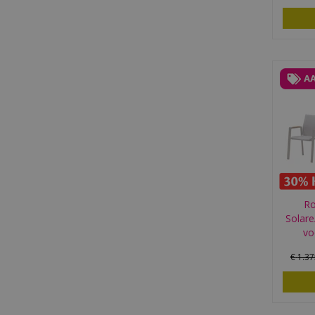
Ro
Solare
vo
€
1.3