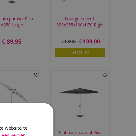
inum parasol Riva
Lounge cover L
ø250 taupe
330x255x100xH70 Right
€
89
,
95
€
109
,
00
€
109
,
95
Bestellen
ze website te
inum parasol Riva
Platinum parasol Riva
Lees verder