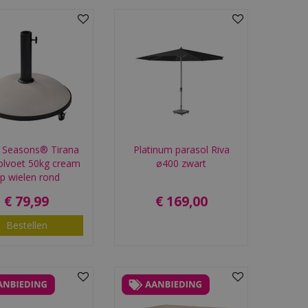
 Seasons® Tirana
Platinum parasol Riva
olvoet 50kg cream
ø400 zwart
p wielen rond
€
79
,
99
€
169
,
00
Bestellen