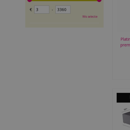
€
-
Wis selectie
Plati
prem