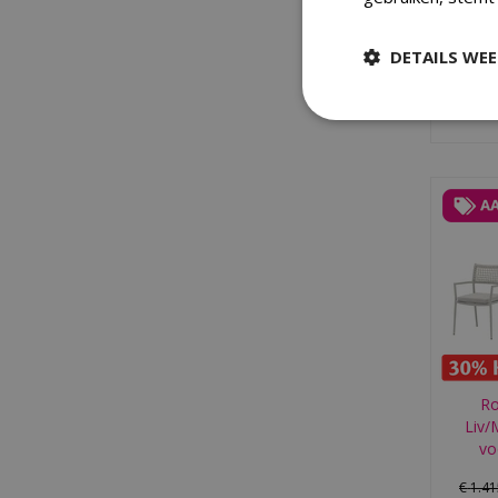
paras
o
DETAILS WE
Ro
Liv/
vo
€
1.4