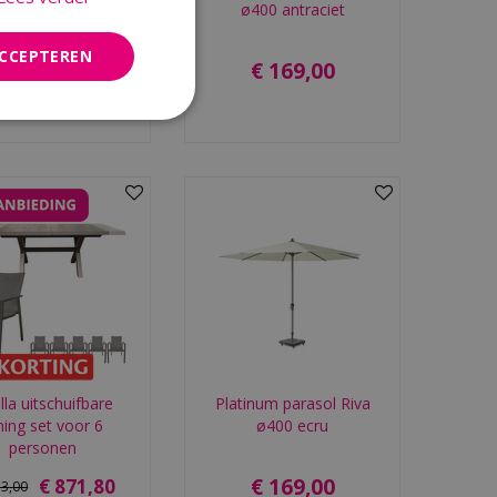
ø250 ecru
ø400 antraciet
ACCEPTEREN
€
89
,
95
€
169
,
00
lla uitschuifbare
Platinum parasol Riva
ning set voor 6
ø400 ecru
personen
€
169
,
00
€
871
,
80
53
,
00