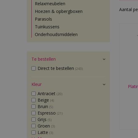
Relaxmeubelen
Aantal pe
Hoezen & opbergboxen
Parasols
Tuinkussens
Onderhoudsmiddelen
Te bestellen
Direct te bestellen
(243)
Kleur
Plati
Antraciet
(20)
Beige
(4)
Bruin
(5)
Espresso
(21)
Grijs
(5)
Groen
(3)
Latte
(3)