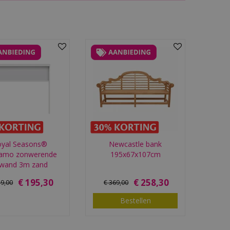
oyal Seasons®
Newcastle bank
amo zonwerende
195x67x107cm
jwand 3m zand
€
195
,
30
€
258
,
30
79
,
00
€
369
,
00
Bestellen