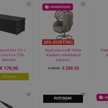
wood Box 155 x
Royal seasons® Pantai
Plat
 x 64,4 cm 570L
draaibare relaxfauteuil
ø
antraciet
espresso
€
179
,
00
€
209
,
30
€
299
,
00
Bestellen