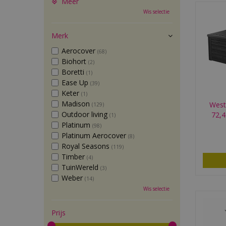
Meer
Wis selectie
Merk
Aerocover
(68)
Biohort
(2)
Boretti
(1)
Ease Up
(39)
Keter
(1)
Madison
West
(129)
Outdoor living
72,4
(1)
Platinum
(98)
Platinum Aerocover
(8)
Royal Seasons
(119)
Timber
(4)
TuinWereld
(3)
Weber
(14)
Wis selectie
Prijs