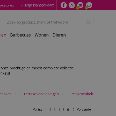
Mijn klantenkaart
acatures
len
Barbecues
Wonen
Dieren
r onze prachtige en meest complete collectie
nkels!
banken
Terrasoverkappingen
Relaxmeubelen
Para
Vorige
Volgende
1
2
3
4
5
6
9