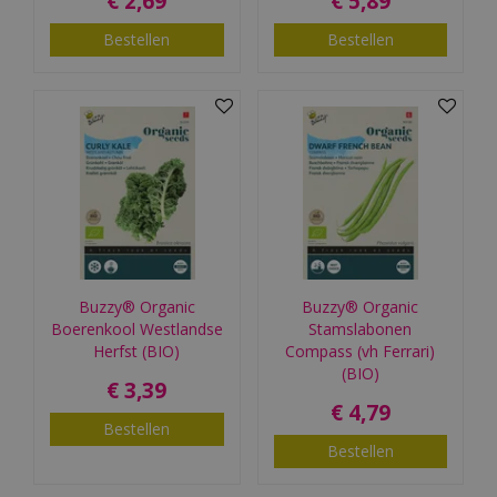
€
2
,
69
€
5
,
89
Bestellen
Bestellen
Buzzy® Organic
Buzzy® Organic
Boerenkool Westlandse
Stamslabonen
Herfst (BIO)
Compass (vh Ferrari)
(BIO)
€
3
,
39
€
4
,
79
Bestellen
Bestellen