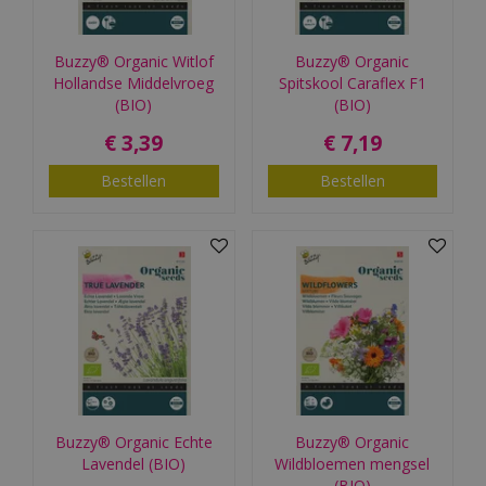
Buzzy® Organic Witlof
Buzzy® Organic
Hollandse Middelvroeg
Spitskool Caraflex F1
(BIO)
(BIO)
€
3
,
39
€
7
,
19
Bestellen
Bestellen
Buzzy® Organic Echte
Buzzy® Organic
Lavendel (BIO)
Wildbloemen mengsel
(BIO)