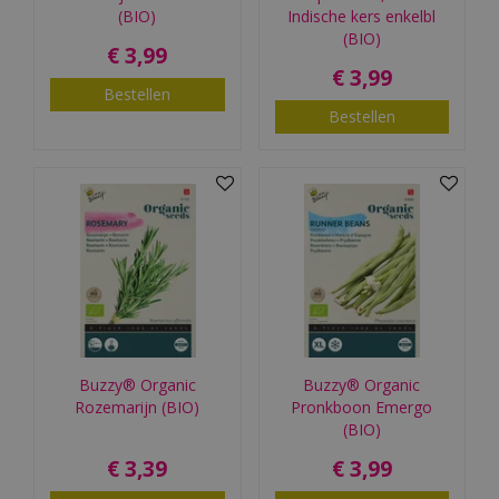
(BIO)
Indische kers enkelbl
(BIO)
€
3
,
99
€
3
,
99
Bestellen
Bestellen
Buzzy® Organic
Buzzy® Organic
Rozemarijn (BIO)
Pronkboon Emergo
(BIO)
€
3
,
39
€
3
,
99