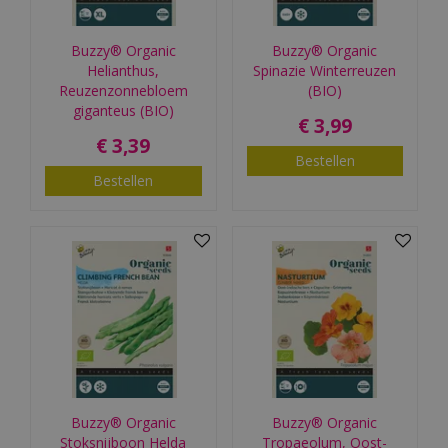
Buzzy® Organic
Buzzy® Organic
Helianthus,
Spinazie Winterreuzen
Reuzenzonnebloem
(BIO)
giganteus (BIO)
€
3
,
99
€
3
,
39
Bestellen
Bestellen
Buzzy® Organic
Buzzy® Organic
Stoksnijboon Helda
Tropaeolum, Oost-