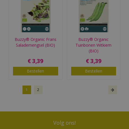
Buzzy® Organic Frans
Buzzy® Organic
Salademengsel (BIO)
Tuinbonen Witkiem
(BIO)
€
3
,
39
€
3
,
39
Bestellen
Bestellen
1
2
Volg ons!