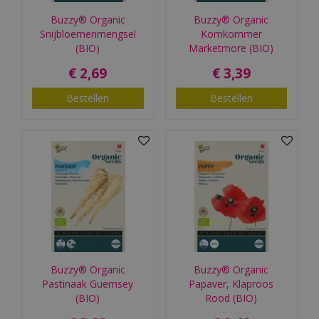
Buzzy® Organic
Buzzy® Organic
Snijbloemenmengsel
Komkommer
(BIO)
Marketmore (BIO)
€
2
,
69
€
3
,
39
Bestellen
Bestellen
Buzzy® Organic
Buzzy® Organic
Pastinaak Guernsey
Papaver, Klaproos
(BIO)
Rood (BIO)