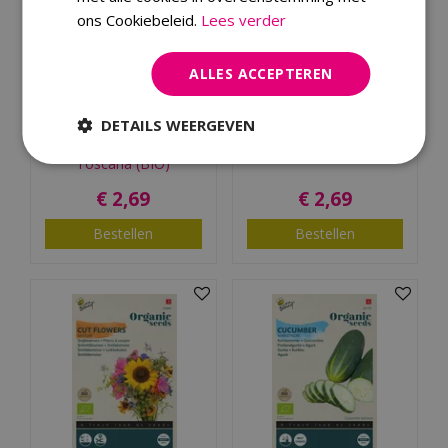
ons Cookiebeleid.
Lees verder
ALLES ACCEPTEREN
Buzzy® Organic
Buzzy® Organic Radijs
DETAILS WEERGEVEN
Palmkool Nero di
Sparkler 2 (BIO)
Toscana (BIO)
€
2
,
69
€
2
,
69
Bestellen
Bestellen