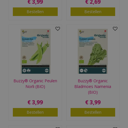
€
3
,
99
€
2
,
69
Bestellen
Bestellen
Buzzy® Organic Peulen
Buzzy® Organic
Norli (BIO)
Bladmoes Namenia
(BIO)
€
3
,
99
€
3
,
99
Bestellen
Bestellen