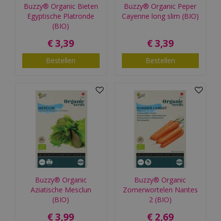
Buzzy® Organic Bieten
Buzzy® Organic Peper
Egyptische Platronde
Cayenne long slim (BIO)
(BIO)
€
3
,
39
€
3
,
39
Bestellen
Bestellen
Buzzy® Organic
Buzzy® Organic
Aziatische Mesclun
Zomerwortelen Nantes
(BIO)
2 (BIO)
€
3
,
99
€
2
,
69