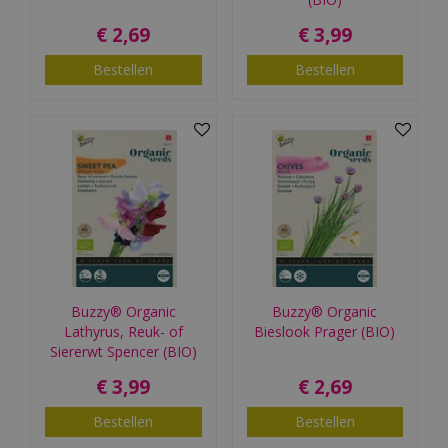
€
2
,
69
€
3
,
99
Bestellen
Bestellen
Buzzy® Organic
Buzzy® Organic
Lathyrus, Reuk- of
Bieslook Prager (BIO)
Siererwt Spencer (BIO)
€
3
,
99
€
2
,
69
Bestellen
Bestellen