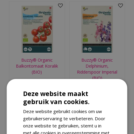
Buzzy® Organic
Buzzy® Organic
Balkontomaat Koralik
Delphinium,
(BIO)
Ridderspoor Imperial
(BIO)
€
4
,
79
€
2
,
69
Deze website maakt
Bestellen
Bestellen
gebruik van cookies.
Deze website gebruikt cookies om uw
gebruikerservaring te verbeteren. Door
onze website te gebruiken, stemt u in
met alle cookies in overeenstemming met