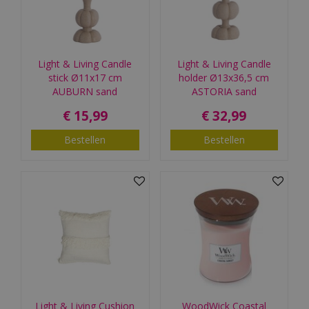
Light & Living Candle
Light & Living Candle
stick Ø11x17 cm
holder Ø13x36,5 cm
AUBURN sand
ASTORIA sand
€
15
,
99
€
32
,
99
Bestellen
Bestellen
Light & Living Cushion
WoodWick Coastal