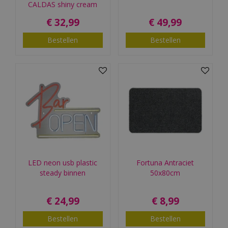
CALDAS shiny cream
€
32
,
99
€
49
,
99
Bestellen
Bestellen
LED neon usb plastic
Fortuna Antraciet
steady binnen
50x80cm
€
24
,
99
€
8
,
99
Bestellen
Bestellen