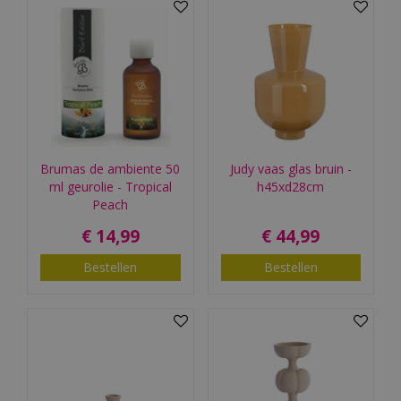
Brumas de ambiente 50
Judy vaas glas bruin -
ml geurolie - Tropical
h45xd28cm
Peach
€
14
,
99
€
44
,
99
Bestellen
Bestellen