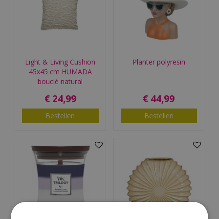
Light & Living Cushion
Planter polyresin
45x45 cm HUMADA
bouclé natural
€
24
,
99
€
44
,
99
Bestellen
Bestellen