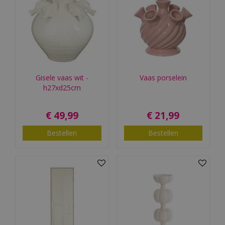
Gisele vaas wit -
Vaas porselein
h27xd25cm
€
49
,
99
€
21
,
99
Bestellen
Bestellen