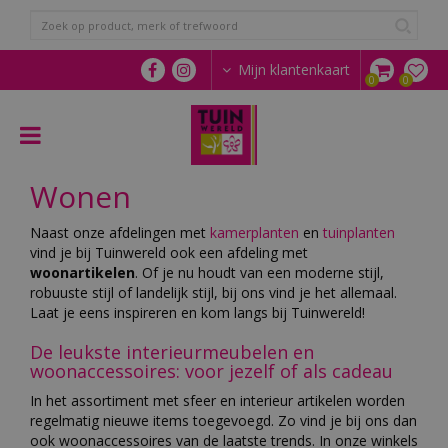
G
a
n
a
Mijn klantenkaart
a
r
c
o
n
Wonen
t
e
n
Naast onze afdelingen met
kamerplanten
en
tuinplanten
t
vind je bij Tuinwereld ook een afdeling met
woonartikelen
. Of je nu houdt van een moderne stijl,
robuuste stijl of landelijk stijl, bij ons vind je het allemaal.
Laat je eens inspireren en kom langs bij Tuinwereld!
De leukste interieurmeubelen en
woonaccessoires: voor jezelf of als cadeau
In het assortiment met sfeer en interieur artikelen worden
regelmatig nieuwe items toegevoegd. Zo vind je bij ons dan
ook woonaccessoires van de laatste trends. In onze winkels