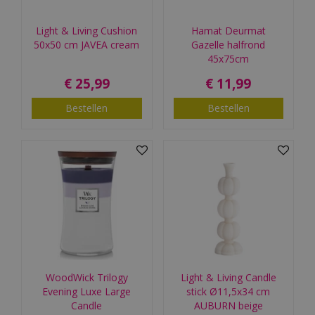
Light & Living Cushion
Hamat Deurmat
50x50 cm JAVEA cream
Gazelle halfrond
45x75cm
€
25
,
99
€
11
,
99
Bestellen
Bestellen
WoodWick Trilogy
Light & Living Candle
Evening Luxe Large
stick Ø11,5x34 cm
Candle
AUBURN beige