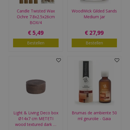
Candle Twisted Wax
WoodWick Gilded Sands
Ochre 7.8x2.5x26cm
Medium Jar
BOX/4
€
5
,
49
€
27
,
99
Bestellen
Bestellen
Light & Living Deco box
Brumas de ambiente 50
Ø14x7 cm METETI
ml geurolie - Gaia
wood textured dark …