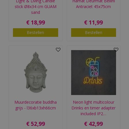
Light & Living Candle
Hamat Deurmat Bellini
stick Ø8x34 cm GUAM
Antraciet 45x75cm
sand
€
18
,
99
€
11
,
99
Bestellen
Bestellen
Muurdecoratie buddha
Neon light multicolour
grijs - l36xb13xh66cm
Drinks en timer adapter
included IP2…
€
52
,
99
€
42
,
99