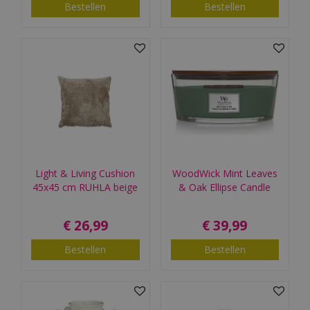
Bestellen
Bestellen
Light & Living Cushion
WoodWick Mint Leaves
45x45 cm RUHLA beige
& Oak Ellipse Candle
€
26
,
99
€
39
,
99
Bestellen
Bestellen