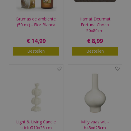
Brumas de ambiente
Hamat Deurmat
(50 ml) - Flor Blanca
Fortuna Choco
50x80cm
€
14
,
99
€
8
,
99
Bestellen
Bestellen
Light & Living Candle
Milly vaas wit -
stick Ø10x26 cm
h45xd25cm