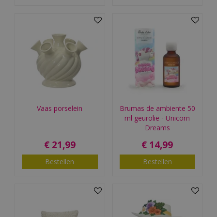
Vaas porselein
Brumas de ambiente 50
ml geurolie - Unicorn
Dreams
€
21
,
99
€
14
,
99
Bestellen
Bestellen