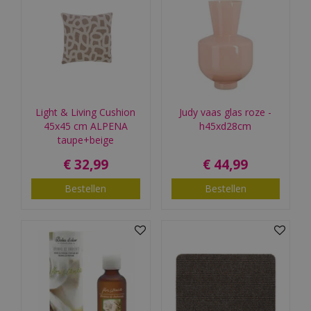
Light & Living Cushion
Judy vaas glas roze -
45x45 cm ALPENA
h45xd28cm
taupe+beige
€
32
,
99
€
44
,
99
Bestellen
Bestellen