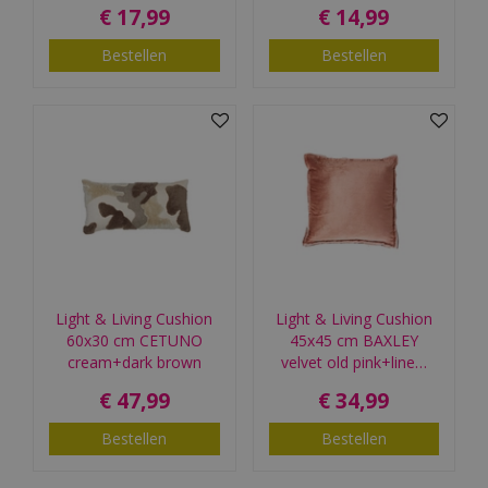
€
17
,
99
€
14
,
99
Bestellen
Bestellen
Light & Living Cushion
Light & Living Cushion
60x30 cm CETUNO
45x45 cm BAXLEY
cream+dark brown
velvet old pink+line…
€
47
,
99
€
34
,
99
Bestellen
Bestellen