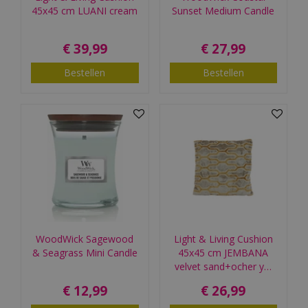
45x45 cm LUANI cream
Sunset Medium Candle
€
39
,
99
€
27
,
99
Bestellen
Bestellen
WoodWick Sagewood
Light & Living Cushion
& Seagrass Mini Candle
45x45 cm JEMBANA
velvet sand+ocher y…
€
12
,
99
€
26
,
99