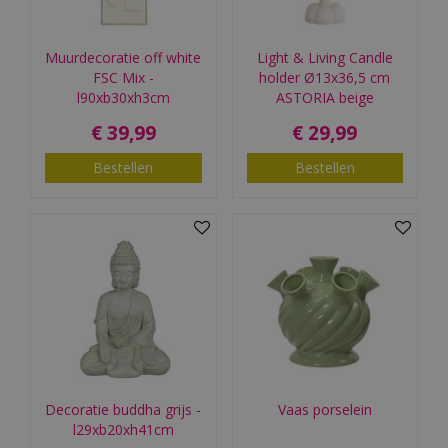
Muurdecoratie off white
Light & Living Candle
FSC Mix -
holder Ø13x36,5 cm
l90xb30xh3cm
ASTORIA beige
€
39
,
99
€
29
,
99
Bestellen
Bestellen
Decoratie buddha grijs -
Vaas porselein
l29xb20xh41cm