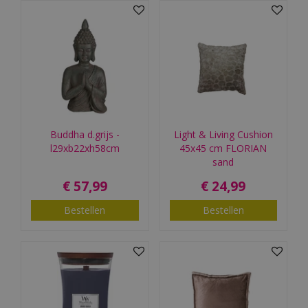
Buddha d.grijs -
Light & Living Cushion
l29xb22xh58cm
45x45 cm FLORIAN
sand
€
57
,
99
€
24
,
99
Bestellen
Bestellen