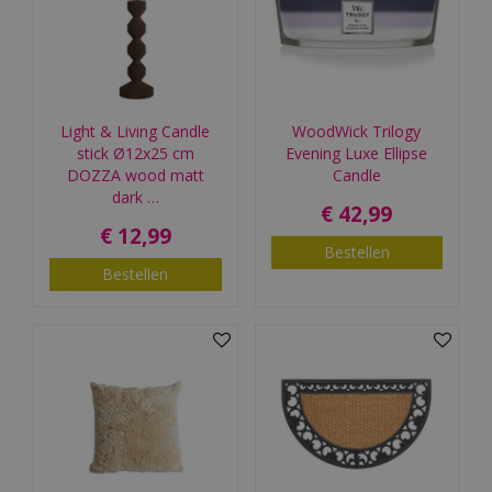
Light & Living Candle
WoodWick Trilogy
stick Ø12x25 cm
Evening Luxe Ellipse
DOZZA wood matt
Candle
dark …
€
42
,
99
€
12
,
99
Bestellen
Bestellen