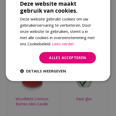
Deze website maakt
WoodWick Trilogy
Zena vaas beige -
gebruik van cookies.
Evening Luxe Medium
l35xb17xh30,5cm
Candle
Deze website gebruikt cookies om uw
gebruikerservaring te verbeteren. Door
€
28
,
99
€
42
,
99
onze website te gebruiken, stemt u in
Bestellen
Bestellen
met alle cookies in overeenstemming met
ons Cookiebeleid.
Lees verder
ALLES ACCEPTEREN
DETAILS WEERGEVEN
WoodWick Crimson
Vaas glas
Berries Mini Candle