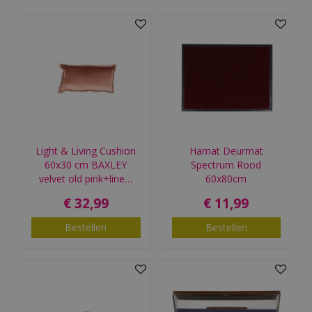
Light & Living Cushion
Hamat Deurmat
60x30 cm BAXLEY
Spectrum Rood
velvet old pink+line…
60x80cm
€
32
,
99
€
11
,
99
Bestellen
Bestellen