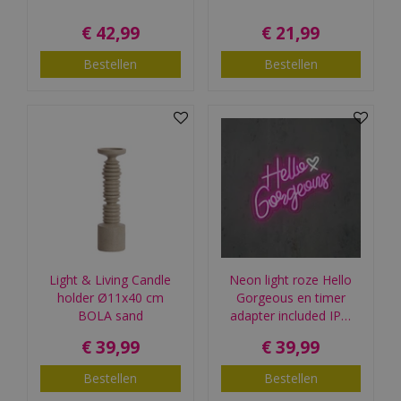
€
42
,
99
€
21
,
99
Bestellen
Bestellen
Light & Living Candle
Neon light roze Hello
holder Ø11x40 cm
Gorgeous en timer
BOLA sand
adapter included IP…
€
39
,
99
€
39
,
99
Bestellen
Bestellen