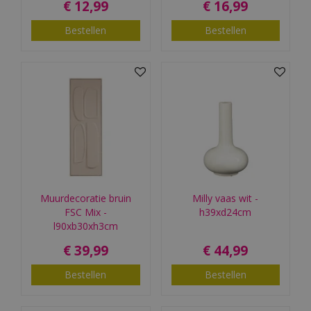
€
12
,
99
€
16
,
99
Bestellen
Bestellen
Muurdecoratie bruin
Milly vaas wit -
FSC Mix -
h39xd24cm
l90xb30xh3cm
€
39
,
99
€
44
,
99
Bestellen
Bestellen