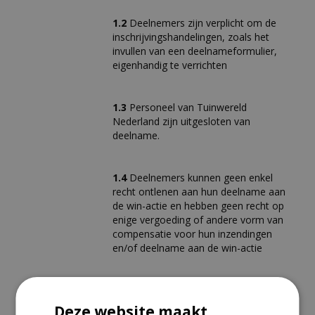
1.2
Deelnemers zijn verplicht om de
inschrijvingshandelingen, zoals het
invullen van een deelnameformulier,
eigenhandig te verrichten
1.3
Personeel van Tuinwereld
Nederland zijn uitgesloten van
deelname.
1.4
Deelnemers kunnen geen enkel
recht ontlenen aan hun deelname aan
de win-actie en hebben geen recht op
enige vergoeding of andere vorm van
compensatie voor hun inzendingen
en/of deelname aan de win-actie
2.1
De aanwijzing van de winnaar(s)
2. Prijzen
van prijzen of premies uit de
Deze website maakt
deelnemers geschiedt op onpartijdige