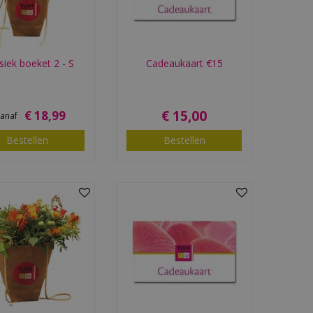
siek boeket 2 - S
Cadeaukaart €15
€
15
,
00
€
18
,
99
vanaf
Bestellen
Bestellen