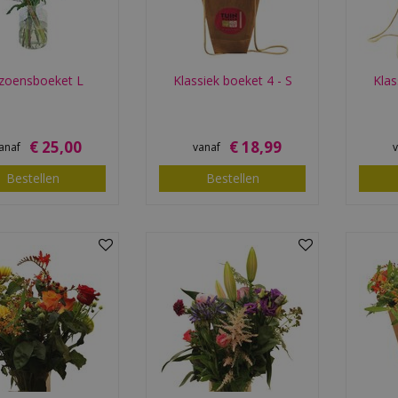
izoensboeket L
Klassiek boeket 4 - S
Klas
€
25
,
00
€
18
,
99
anaf
vanaf
Bestellen
Bestellen