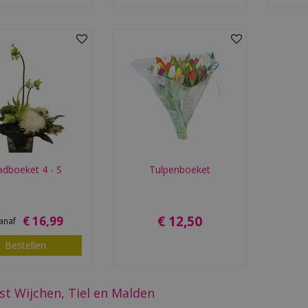
adboeket 4 - S
Tulpenboeket
€
12
,
50
€
16
,
99
anaf
Bestellen
st Wijchen, Tiel en Malden