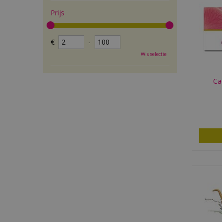
Prijs
€
-
Wis selectie
Ca