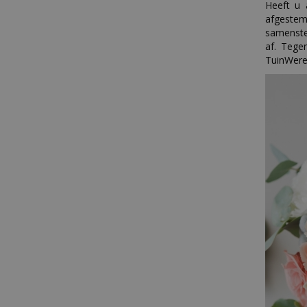
Heeft u
afgestem
samenste
af. Tege
TuinWerel