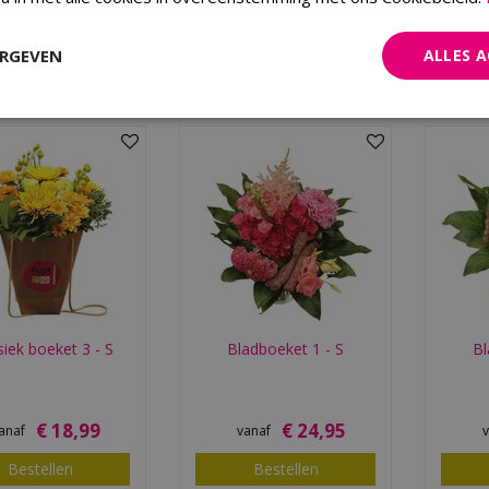
€
16
,
99
€
18
,
99
anaf
vanaf
ERGEVEN
ALLES 
Bestellen
Bestellen
siek boeket 3 - S
Bladboeket 1 - S
Bl
€
18
,
99
€
24
,
95
anaf
vanaf
Bestellen
Bestellen