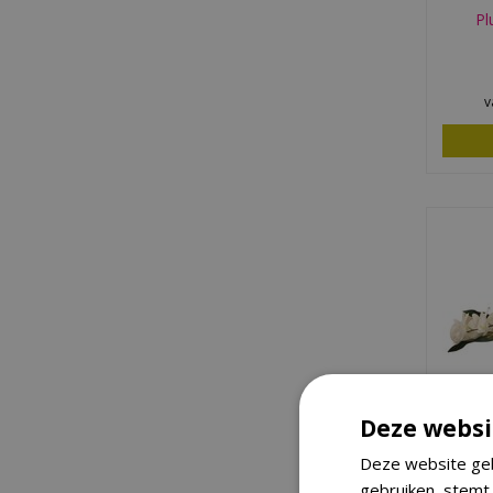
Pl
v
Deze websi
Bl
Deze website geb
gebruiken, stemt