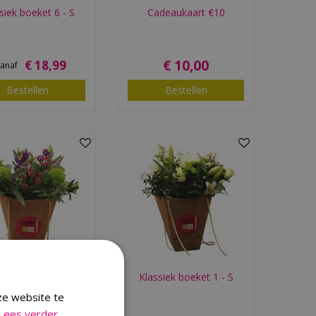
siek boeket 6 - S
Cadeaukaart €10
€
10
,
00
€
18
,
99
vanaf
Bestellen
Bestellen
siek boeket 5 - S
Klassiek boeket 1 - S
ze website te
Lees verder