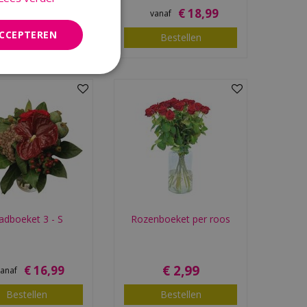
€
18
,
99
€
18
,
99
vanaf
vanaf
ACCEPTEREN
Bestellen
Bestellen
adboeket 3 - S
Rozenboeket per roos
€
2
,
99
€
16
,
99
vanaf
Bestellen
Bestellen