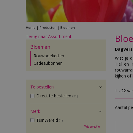
Home
Producten
Bloemen
Blo
Terug naar Assortiment
Bloemen
Dagvers 
Rouwboeketten
Wist je d
Cadeaubonnen
Tiel en 
rouwarra
kijken of
Te bestellen
1 - 22 va
Direct te bestellen
(21)
Aantal pe
Merk
TuinWereld
(1)
Wis selectie