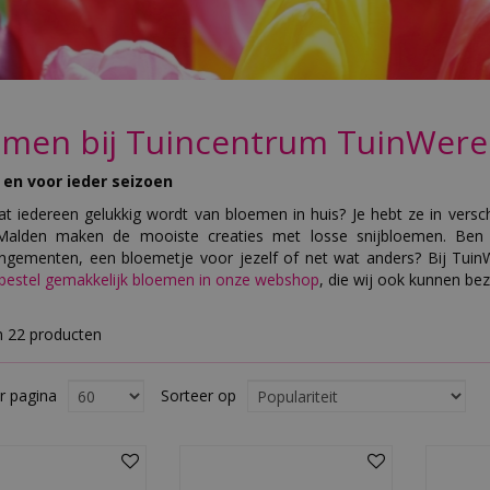
emen bij Tuincentrum TuinWere
en voor ieder seizoen
at iedereen gelukkig wordt van bloemen in huis? Je hebt ze in versc
Malden maken de mooiste creaties met losse snijbloemen. Ben j
ngementen, een bloemetje voor jezelf of net wat anders? Bij Tui
bestel gemakkelijk bloemen in onze webshop
, die wij ook kunnen be
n 22 producten
r pagina
Sorteer op