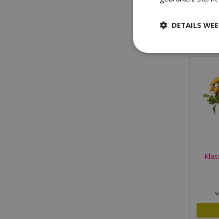
v
DETAILS WE
Klas
v