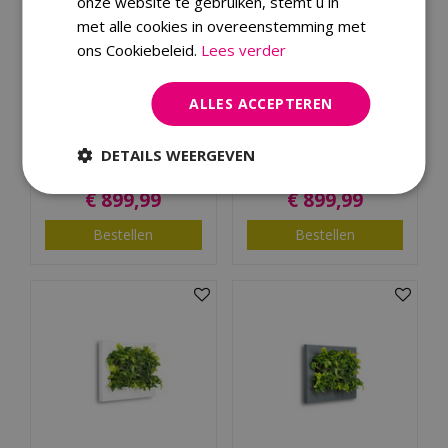
onze website te gebruiken, stemt u in
met alle cookies in overeenstemming met
ons Cookiebeleid.
Lees verder
ALLES ACCEPTEREN
Levende
Levende
Plantenschilderij
Plantenschilderij
LivePicture 2 Zwart 112
LivePicture 2 Zilvergrijs
DETAILS WEERGEVEN
x 72 x 7 …
112 x 7…
€
899
,
99
€
899
,
99
Bestellen
Bestellen