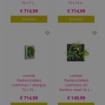
72 x 7 c…
72 x 72 x…
€
714
,
99
€
714
,
99
Bestellen
Bestellen
Levende
Levende
Plantenschilderij
Plantenschilderij
LivePicture 1 zilvergrijs
LivePicture GO
72 x 72…
Bamboo zwart 52 x …
€
714
,
99
€
149
,
99