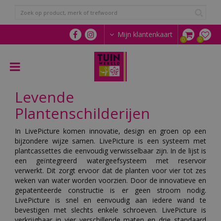
G
a
n
a
Mijn klantenkaart
a
r
c
o
n
Levende
t
e
Plantenschilderijen
n
t
In LivePicture komen innovatie, design en groen op een
bijzondere wijze samen. LivePicture is een systeem met
plantcassettes die eenvoudig verwisselbaar zijn. In de lijst is
een geïntegreerd watergeefsysteem met reservoir
verwerkt. Dit zorgt ervoor dat de planten voor vier tot zes
weken van water worden voorzien. Door de innovatieve en
gepatenteerde constructie is er geen stroom nodig.
LivePicture is snel en eenvoudig aan iedere wand te
bevestigen met slechts enkele schroeven. LivePicture is
verkrijgbaar in vier verschillende maten en drie standaard