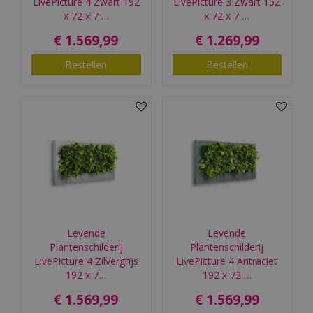
LivePicture 4 Zwart 192
LivePicture 3 Zwart 152
x 72 x 7 …
x 72 x 7 …
€
1.569
,
99
€
1.269
,
99
Bestellen
Bestellen
Levende
Levende
Plantenschilderij
Plantenschilderij
LivePicture 4 Zilvergrijs
LivePicture 4 Antraciet
192 x 7…
192 x 72 …
€
1.569
,
99
€
1.569
,
99