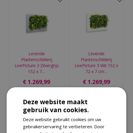
Levende
Levende
Plantenschilderij
Plantenschilderij
LivePicture 3 Zilvergrijs
LivePicture 3 Wit 152 x
152 x 7…
72 x 7 cm…
€
1.269
,
99
€
1.269
,
99
Bestellen
Bestellen
Deze website maakt
gebruik van cookies.
Deze website gebruikt cookies om uw
gebruikerservaring te verbeteren. Door