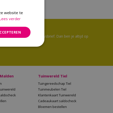
ze website te
Lees verder
ACCEPTEREN
 1 keer per week de nieuwsbrief. Dan ben je altijd op
 & aanbiedingen!
 Malden
Tuinwereld Tiel
en
Tuingereedschap Tiel
Tuinwereld
Tuinmeubelen Tiel
saldocheck
Klantenkaart Tuinwereld
llen
Cadeaukaart saldocheck
Bloemen bestellen