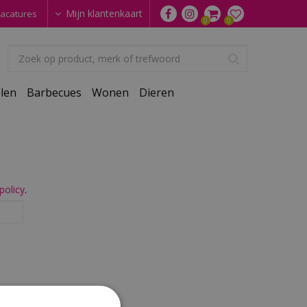
Mijn klantenkaart
acatures
len
Barbecues
Wonen
Dieren
policy
.