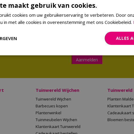
te maakt gebruik van cookies.
ruikt cookies om uw gebruikerservaring te verbeteren. Door on
 u in met alle cookies in overeenstemming met ons Cookiebeleid.
Aanmelden nieuwsbrief
ERGEVEN
ALLES 
Meld je aan en ontvang maximaal
de hoogte van de laatste acties
Aanmelden
rt
Tuinwereld Wijchen
Tuinwereld
Tuinwereld Wijchen
Planten Mald
Barbecues kopen
Klantenkaart 
Plantenwinkel
Cadeaukaart 
Tuinmeubelen Wijchen
Bloemen beste
Klantenkaart Tuinwereld
Cadeaukaart bestellen