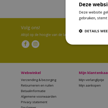
Deze websi
Deze website geb
gebruiken, stemt
Volg ons!
DETAILS WE
Altijd op de hoogte van de laatste trends
Webwinkel
Mijn klantenkaa
Verzending & bezorging
Mijn verlanglijstje
Retourneren en ruilen
Mijn aankopen
Betaalinformatie
Algemene voorwaarden
Privacy statement
Disclaimer