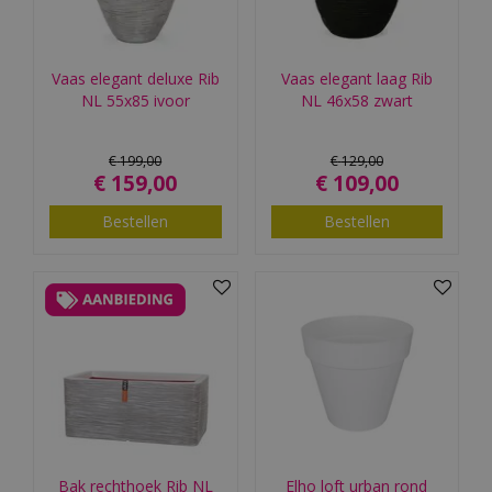
Vaas elegant deluxe Rib
Vaas elegant laag Rib
NL 55x85 ivoor
NL 46x58 zwart
€
199
,
00
€
129
,
00
€
159
,
00
€
109
,
00
Bestellen
Bestellen
Bak rechthoek Rib NL
Elho loft urban rond