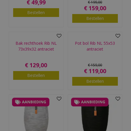
€
49
,
99
€
199
,
00
€
159
,
00
Bestellen
Bestellen
Bak rechthoek Rib NL
Pot bol Rib NL 55x53
73x39x32 antraciet
antraciet
€
129
,
00
€
159
,
00
€
119
,
00
Bestellen
Bestellen