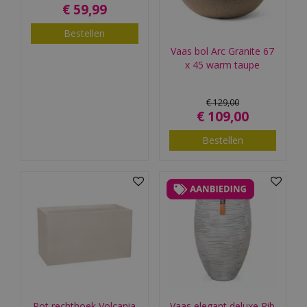
€
59
,
99
Bestellen
Vaas bol Arc Granite 67
x 45 warm taupe
€
129
,
00
€
109
,
00
Bestellen
Pot rechthoek Volcania
Vaas elegant deluxe Rib