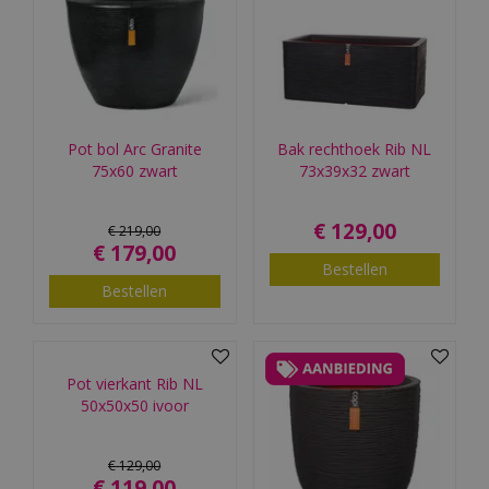
Pot bol Arc Granite
Bak rechthoek Rib NL
75x60 zwart
73x39x32 zwart
€
129
,
00
€
219
,
00
€
179
,
00
Bestellen
Bestellen
Pot vierkant Rib NL
50x50x50 ivoor
€
129
,
00
€
119
,
00