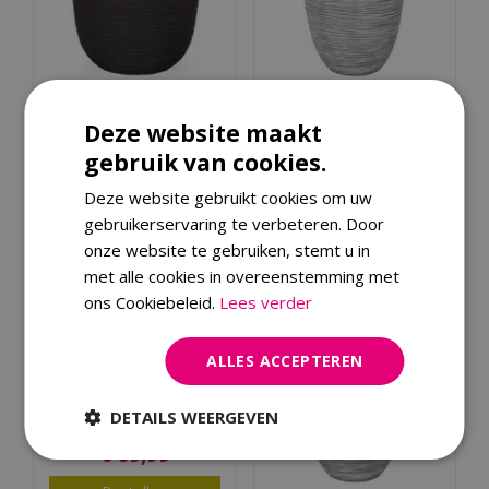
Pot bol Rib NL 35x34
Vaas elegant laag Rib
Deze website maakt
zwart
NL 46x58 ivoor
gebruik van cookies.
Deze website gebruikt cookies om uw
€
49
,
99
€
129
,
00
€
39
,
99
€
109
,
00
gebruikerservaring te verbeteren. Door
onze website te gebruiken, stemt u in
Bestellen
Bestellen
met alle cookies in overeenstemming met
ons Cookiebeleid.
Lees verder
Pot vierkant Rib NL
ALLES ACCEPTEREN
40x40x40 antraciet
DETAILS WEERGEVEN
€
74
,
99
€
69
,
99