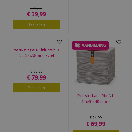
€
49
,
99
€
39
,
99
Bestellen
Vaas elegant deluxe Rib
NL 38x58 antraciet
€
99
,
00
€
79
,
99
Bestellen
Pot vierkant Rib NL
40x40x40 ivoor
€
74
,
99
€
69
,
99