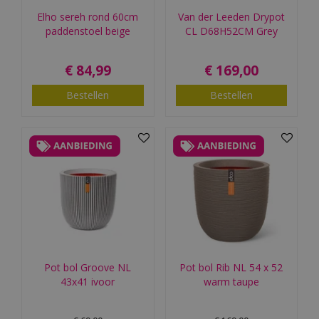
Elho sereh rond 60cm
Van der Leeden Drypot
paddenstoel beige
CL D68H52CM Grey
€
84
,
99
€
169
,
00
Bestellen
Bestellen
Pot bol Groove NL
Pot bol Rib NL 54 x 52
43x41 ivoor
warm taupe