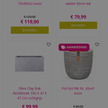
73x39x32 ivoor
wielen 60cm wit
€
79
,
99
€
129
,
00
€
119
,
00
Bestellen
Bestellen
Fibre Clay Bak
Pot bol Rib NL 43x41
Rechthoek 100 X 47 X
ivoor
47 Cm Lichtgrijs
€
99
,
99
€
69
,
00