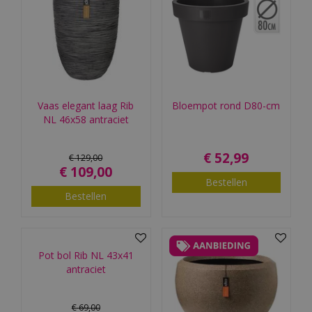
Vaas elegant laag Rib
Bloempot rond D80-cm
NL 46x58 antraciet
€
52
,
99
€
129
,
00
€
109
,
00
Bestellen
Bestellen
Pot bol Rib NL 43x41
antraciet
€
69
,
00