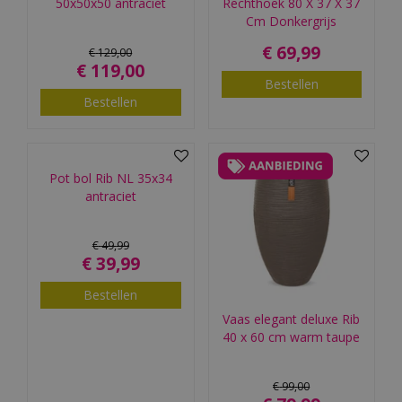
50x50x50 antraciet
Rechthoek 80 X 37 X 37
Cm Donkergrijs
€
69
,
99
€
129
,
00
€
119
,
00
Bestellen
Bestellen
Pot bol Rib NL 35x34
antraciet
€
49
,
99
€
39
,
99
Bestellen
Vaas elegant deluxe Rib
40 x 60 cm warm taupe
€
99
,
00