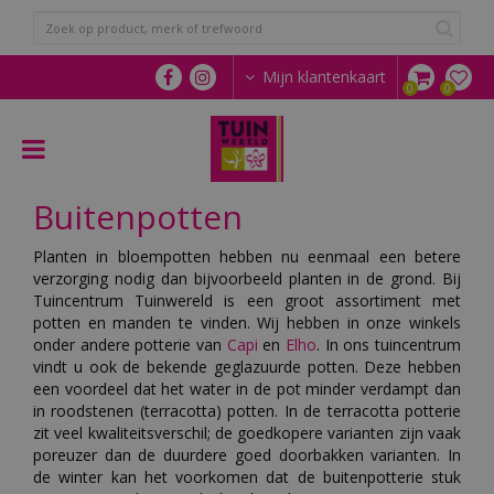
G
a
n
a
Mijn klantenkaart
a
r
c
o
n
Buitenpotten
t
e
n
Planten in bloempotten hebben nu eenmaal een betere
t
verzorging nodig dan bijvoorbeeld planten in de grond. Bij
Tuincentrum Tuinwereld is een groot assortiment met
potten en manden te vinden. Wij hebben in onze winkels
onder andere potterie van
Capi
en
Elho
. In ons tuincentrum
vindt u ook de bekende geglazuurde potten. Deze hebben
een voordeel dat het water in de pot minder verdampt dan
in roodstenen (terracotta) potten. In de terracotta potterie
zit veel kwaliteitsverschil; de goedkopere varianten zijn vaak
poreuzer dan de duurdere goed doorbakken varianten. In
de winter kan het voorkomen dat de buitenpotterie stuk