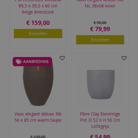
99,5 x 39,5 x 60 cm
NL 38x58 ivoor
beige limestone
€
159
,
00
€
99
,
00
€
79
,
99
Bestellen
Bestellen
Vaas elegant deluxe Rib
Fibre Clay Eivormige
56 x 85 cm warm taupe
Pot D 52 X H 50 Cm
Lichtgrijs
€
54
,
99
€
199
,
00