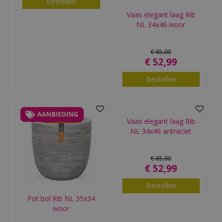
Bestellen
Vaas elegant laag Rib
NL 34x46 ivoor
€
65
,
00
€
52
,
99
Bestellen
Vaas elegant laag Rib
NL 34x46 antraciet
€
65
,
00
€
52
,
99
Bestellen
Pot bol Rib NL 35x34
ivoor