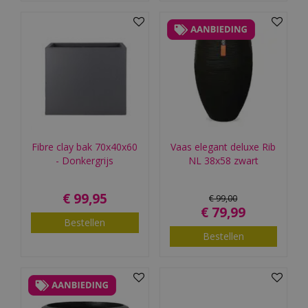
Fibre clay bak 70x40x60
Vaas elegant deluxe Rib
- Donkergrijs
NL 38x58 zwart
€
99
,
95
€
99
,
00
€
79
,
99
Bestellen
Bestellen