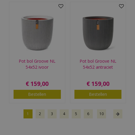
Pot bol Groove NL
Pot bol Groove NL
54x52 ivoor
54x52 antraciet
€
159
,
00
€
159
,
00
Bestellen
Bestellen
1
2
3
4
5
6
10