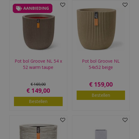
Pot bol Groove NL 54 x
Pot bol Groove NL
52 warm taupe
54x52 beige
€
159
,
00
€
169
,
00
€
149
,
00
Bestellen
Bestellen