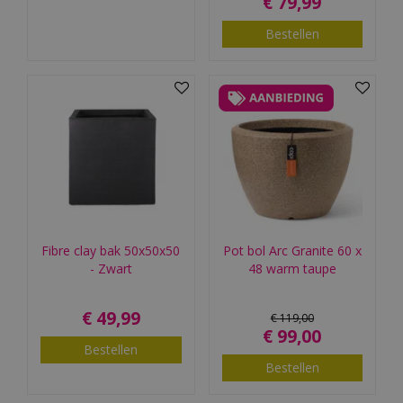
€
79
,
99
Bestellen
Fibre clay bak 50x50x50
Pot bol Arc Granite 60 x
- Zwart
48 warm taupe
€
49
,
99
€
119
,
00
€
99
,
00
Bestellen
Bestellen