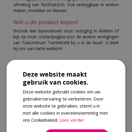
afmeting van 76x35x63cm. Ook verkrijgbaar in andere
maten, modellen en kleuren.
Wilt u dit product kopen?
Bezoek dan bijvoorbeeld onze vestiging in Malden of
kijk op onze contactpagina voor de andere vestigingen
van Tuincentrum TuinWereld bij u in de buurt. U bent
bij ons van harte welkom!
Specificaties
Deze website maakt
EAN code
8719319003658
gebruik van cookies.
Merk
Private label
Deze website gebruikt cookies om uw
Soort
Buitenpotterie
gebruikerservaring te verbeteren. Door
onze website te gebruiken, stemt u in
Type
Plantenbak
met alle cookies in overeenstemming met
Kleur
Donkergrijs
ons Cookiebeleid.
Lees verder
Lengte
76