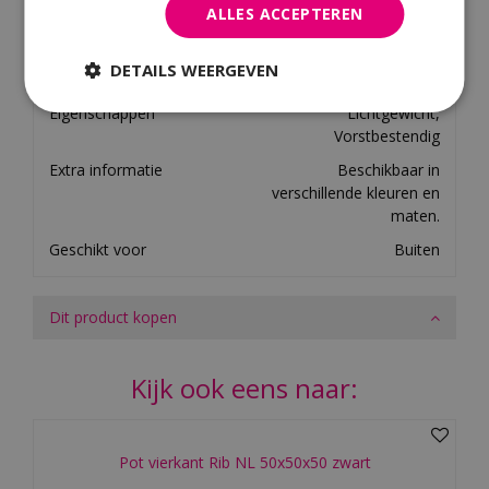
Breedte
35
ALLES ACCEPTEREN
Hoogte
63
DETAILS WEERGEVEN
Materiaal
Fibre Clay
Eigenschappen
Lichtgewicht,
Vorstbestendig
Extra informatie
Beschikbaar in
verschillende kleuren en
maten.
Geschikt voor
Buiten
Dit product kopen
Kijk ook eens naar:
Pot vierkant Rib NL 50x50x50 zwart