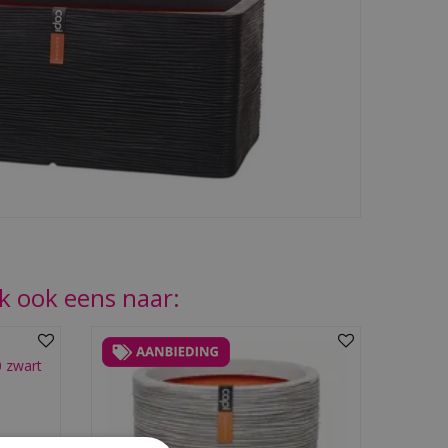
jk ook eens naar:
0 zwart