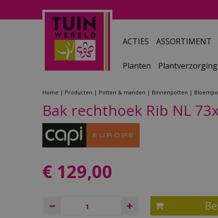
Ga
naar
content
ACTIES
ASSORTIMENT
Planten
Plantverzorging
Home
Producten
Potten & manden
Binnenpotten
Bloempo
Bak rechthoek Rib NL 73
€
129
,
00