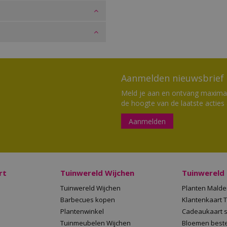
Aanmelden nieuwsbrief
Meld je aan en ontvang maximaal
de hoogte van de laatste acties
Aanmelden
rt
Tuinwereld Wijchen
Tuinwereld
Tuinwereld Wijchen
Planten Mald
Barbecues kopen
Klantenkaart 
Plantenwinkel
Cadeaukaart 
Tuinmeubelen Wijchen
Bloemen beste