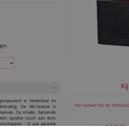
rgen.
Ki
produceerd in Nederland en
Pot vierkant Rib NL 50x50x5
straling. De Rib-textuur is
 daarvan. De smalle, dansende
r een speelse touch aan deze
enschappen: - 10 jaar garantie
€
119
,
00
€
129
,
00