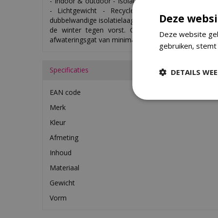
- Indoor & outdoor - Isolatielaag - Vorstbestendig -
- Lichtgewicht - Recyclebaar De bloempotten 
Deze websi
dubbelwandige isolatielaag die de plant in de zomer 
de winter tegen vorst. Gebruik je de bloempot 
Deze website geb
afwateringsgat van minimaal 25 mm in de bodem boo
gebruiken, stemt
Specificaties
DETAILS WE
EAN code
Merk
Kleur
Afmeting
Inhoud
Materiaal
Gewicht
Vorm