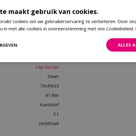
 UV-bestendig - Breukbestendig
beschikken over een unieke
Bestellen
te maakt gebruik van cookies.
beschermt tegen de hitte en in
buiten, zorg dan dat je een
ruikt cookies om uw gebruikerservaring te verbeteren. Door on
rt.
 u in met alle cookies in overeenstemming met ons Cookiebeleid.
ERGEVEN
ALLES 
8716443074547
Capi Europe
Zwart
73x39x32
81 liter
Kunststof
3.1
rechthoek