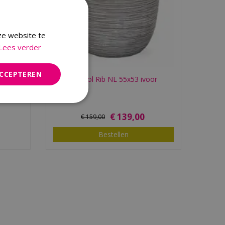
ze website te
Lees verder
ACCEPTEREN
Pot bol Rib NL 55x53 ivoor
€
139
,
00
€
159
,
00
Bestellen