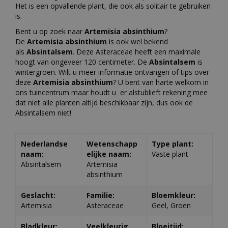
Het is een opvallende plant, die ook als solitair te gebruiken
is.
Bent u op zoek naar
Artemisia absinthium
?
De
Artemisia absinthium
is ook wel bekend
als
Absintalsem
. Deze Asteraceae heeft een maximale
hoogt van ongeveer 120 centimeter. De
Absintalsem
is
wintergroen. Wilt u meer informatie ontvangen of tips over
deze
Artemisia absinthium
? U bent van harte welkom in
ons tuincentrum maar houdt u er alstublieft rekening mee
dat niet alle planten altijd beschikbaar zijn, dus ook de
Absintalsem niet!
Nederlandse
Wetenschapp
Type plant:
naam:
elijke naam:
Vaste plant
Absintalsem
Artemisia
absinthium
Geslacht:
Familie:
Bloemkleur:
Artemisia
Asteraceae
Geel, Groen
Bladkleur:
Veelkleurig
Bloeitijd: