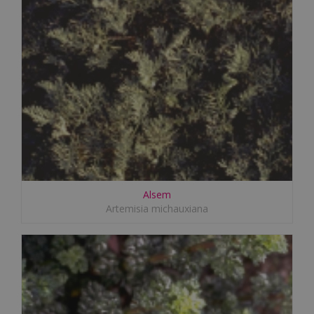
Alsem
Artemisia michauxiana