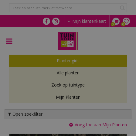
G
a
n
a
Mijn klantenkaart
a
r
c
o
n
t
Plantengids
e
n
Alle planten
t
Zoek op tuintype
Mijn Planten
Open zoekfilter
Voeg toe aan Mijn Planten