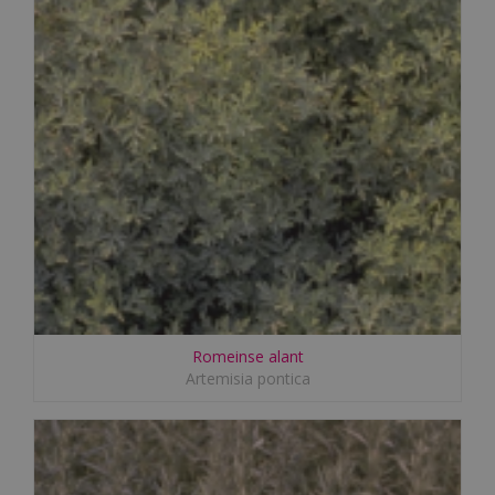
Romeinse alant
Artemisia pontica