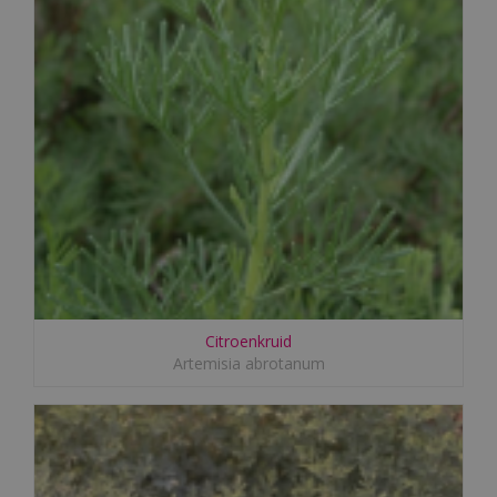
Citroenkruid
Artemisia abrotanum