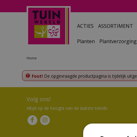
Ga
naar
content
ACTIES
ASSORTIMENT
Planten
Plantverzorging
Home
Fout!
De opgevraagde productpagina is tijdelijk uitg
Volg ons!
Altijd op de hoogte van de laatste trends