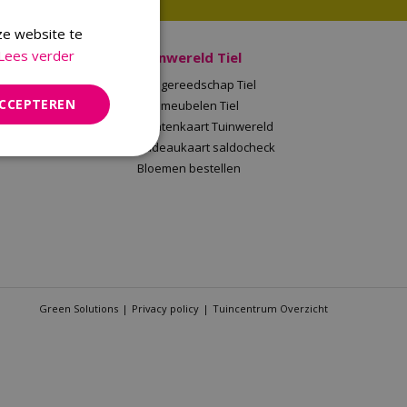
ze website te
Lees verder
 Malden
Tuinwereld Tiel
en
Tuingereedschap Tiel
ACCEPTEREN
Tuinwereld
Tuinmeubelen Tiel
saldocheck
Klantenkaart Tuinwereld
llen
Cadeaukaart saldocheck
Bloemen bestellen
Green Solutions
Privacy policy
Tuincentrum Overzicht