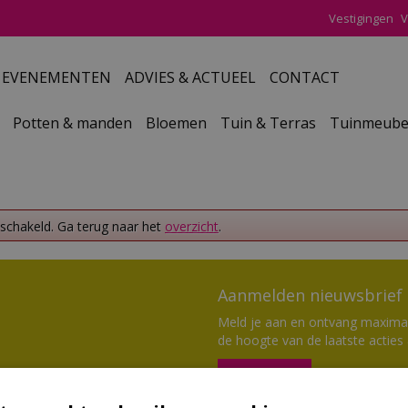
Vestigingen
V
EVENEMENTEN
ADVIES & ACTUEEL
CONTACT
Potten & manden
Bloemen
Tuin & Terras
Tuinmeube
eschakeld. Ga terug naar het
overzicht
.
Aanmelden nieuwsbrief
Meld je aan en ontvang maximaal
de hoogte van de laatste acties
Aanmelden