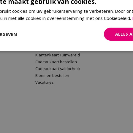
te maakt gebruik van cookies.
ruikt cookies om uw gebruikerservaring te verbeteren. Door on
 u in met alle cookies in overeenstemming met ons Cookiebeleid.
rt
Tuinwereld Wijchen
Tuinwereld
Tuinwereld Wijchen
Planten Mald
ERGEVEN
ALLES 
Barbecues kopen
Klantenkaart 
Plantenwinkel
Cadeaukaart 
Tuinmeubelen Wijchen
Bloemen beste
Klantenkaart Tuinwereld
Cadeaukaart bestellen
Cadeaukaart saldocheck
Bloemen bestellen
Vacatures