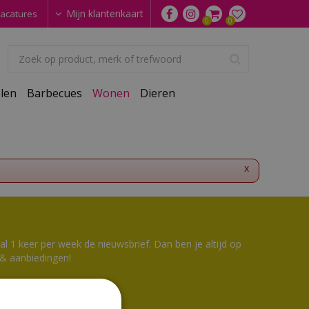
Mijn klantenkaart
acatures
len
Barbecues
Wonen
Dieren
x
 1 keer per week de nieuwsbrief. Dan ben je altijd op
 & aanbiedingen!