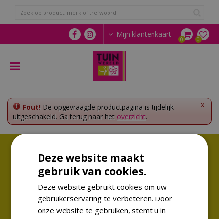
G
a
n
a
Mijn klantenkaart
a
r
c
o
n
t
e
x
Fout!
De opgevraagde productpagina is tijdelijk
n
uitgeschakeld. Ga terug naar het
overzicht
.
t
Volg ons!
Deze website maakt
Altijd op de hoogte van de laatste trends
gebruik van cookies.
Deze website gebruikt cookies om uw
gebruikerservaring te verbeteren. Door
onze website te gebruiken, stemt u in