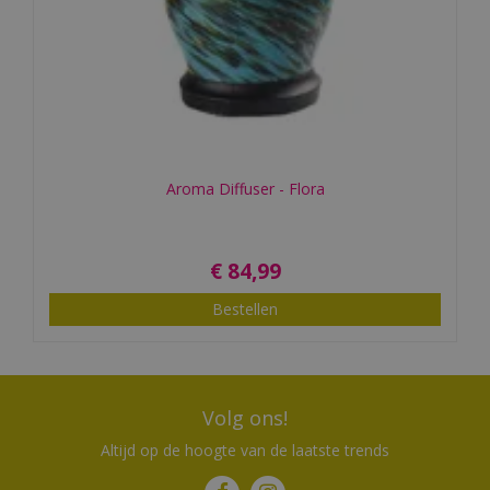
Aroma Diffuser - Flora
€
84
,
99
Bestellen
Volg ons!
Altijd op de hoogte van de laatste trends