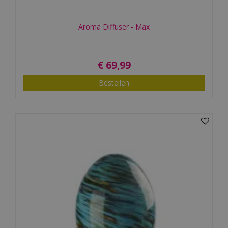
Aroma Diffuser - Max
€
69
,
99
Bestellen