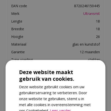
EAN code
8720246150445
Merk
Ultransmit
Lengte
18
Breedte
18
Hoogte
26
Materiaal
glas en kunststof
Garantie
12 maanden
Type voeding
stekker
Voltage
12
Deze website maakt
Watt
9
gebruik van cookies.
Branduren
3-7
Deze website gebruikt cookies om uw
Type verlichting
led verlichting
gebruikerservaring te verbeteren. Door
Geschikt voor
Binnen
onze website te gebruiken, stemt u in
met alle cookies in overeenstemming met
ons Cookiebeleid.
Lees verder