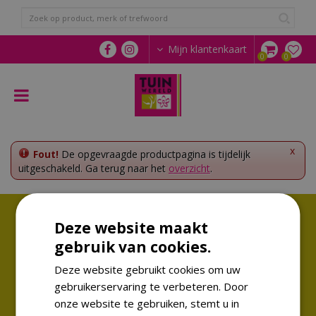
G
a
n
a
Mijn klantenkaart
a
r
c
o
n
t
e
x
Fout!
De opgevraagde productpagina is tijdelijk
n
uitgeschakeld. Ga terug naar het
overzicht
.
t
Volg ons!
Deze website maakt
Altijd op de hoogte van de laatste trends
gebruik van cookies.
Deze website gebruikt cookies om uw
gebruikerservaring te verbeteren. Door
onze website te gebruiken, stemt u in