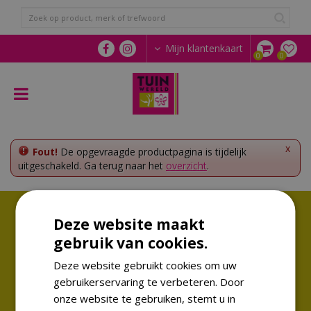
G
a
n
a
Mijn klantenkaart
a
r
c
o
n
t
e
x
Fout!
De opgevraagde productpagina is tijdelijk
n
uitgeschakeld. Ga terug naar het
overzicht
.
t
Volg ons!
Deze website maakt
Altijd op de hoogte van de laatste trends
gebruik van cookies.
Deze website gebruikt cookies om uw
gebruikerservaring te verbeteren. Door
onze website te gebruiken, stemt u in