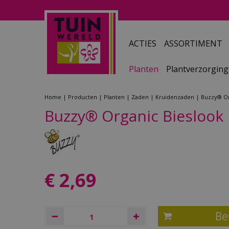
Ga
naar
content
ACTIES
ASSORTIMENT
Planten
Plantverzorging
Home
Producten
Planten
Zaden
Kruidenzaden
Buzzy® Or
Buzzy® Organic Bieslook 
€
2
,
69