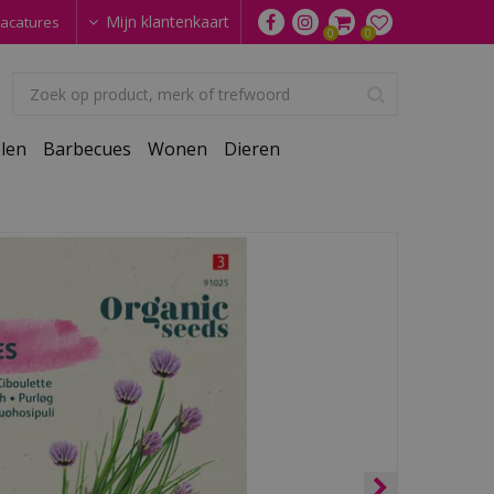
Mijn klantenkaart
acatures
len
Barbecues
Wonen
Dieren