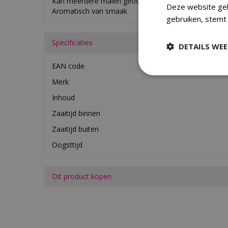
Kan meerdere malen geoogst geworden
Deze website geb
Aromatisch van smaak
gebruiken, stemt
Specificaties
DETAILS WE
EAN code
Merk
Inhoud
Zaaitijd binnen
Zaaitijd buiten
Oogsttijd
Dit product kopen