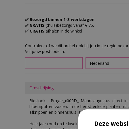
✅ Bezorgd binnen 1-3 werkdagen
✅ GRATIS
(thuis)bezorgd vanaf € 75,-
✅ GRATIS
afhalen in de winkel
Controleer of we dit artikel ook bij jou in de regio bezo
Vul jouw postcode in:
Omschrijving
Bieslook - Prager_x000D_ Maart-augustus direct in 
bloempotten zaaien. In de herfst enkele planten uit d
afknippen en binnenshuis laten groeien.
Deze websi
Hele jaar rond op te kweken