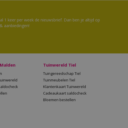
 1 keer per week de nieuwsbrief. Dan ben je altijd op
 & aanbiedingen!
 Malden
Tuinwereld Tiel
en
Tuingereedschap Tiel
Tuinwereld
Tuinmeubelen Tiel
saldocheck
Klantenkaart Tuinwereld
llen
Cadeaukaart saldocheck
Bloemen bestellen