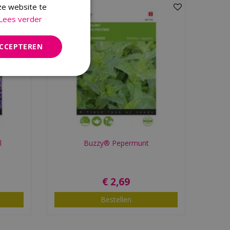
ze website te
Lees verder
ACCEPTEREN
l
Buzzy® Pepermunt
€
2
,
69
Bestellen