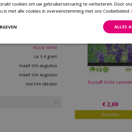
ruikt cookies om uw gebruikerservaring te verbeteren. Door on
 u in met alle cookies in overeenstemming met ons Cookiebeleid.
ERGEVEN
ALLES 
8711117910251
Buzzy Seeds
ca. 0.4 gram
maart t/m augustus
maart t/m augustus
Buzzy® Echte Lavende
mei t/m oktober
€
2
,
69
Bestellen