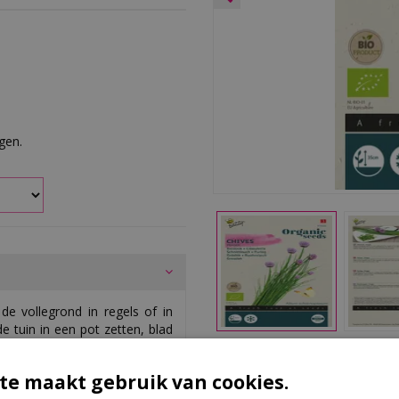
rgen.
de vollegrond in regels of in
e tuin in een pot zetten, blad
Ki
te maakt gebruik van cookies.