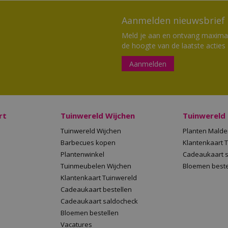
Aanmelden nieuwsbrief
Meld je aan en ontvang maximaal
de hoogte van de laatste acties
Aanmelden
rt
Tuinwereld Wijchen
Tuinwereld
Tuinwereld Wijchen
Planten Mald
Barbecues kopen
Klantenkaart 
Plantenwinkel
Cadeaukaart 
Tuinmeubelen Wijchen
Bloemen beste
Klantenkaart Tuinwereld
Cadeaukaart bestellen
Cadeaukaart saldocheck
Bloemen bestellen
Vacatures