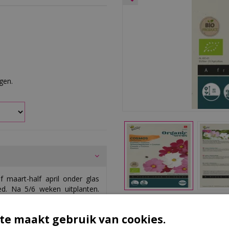
rgen.
maart-half april onder glas
ed. Na 5/6 weken uitplanten.
endien is het blad uitstekend
Ki
te maakt gebruik van cookies.