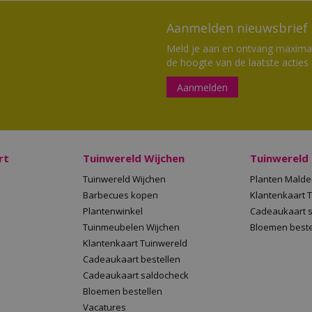
Aanmelden nieuwsbrief
Meld je aan en ontvang maximaal
de hoogte van de laatste acties
Aanmelden
rt
Tuinwereld Wijchen
Tuinwereld
Tuinwereld Wijchen
Planten Mald
Barbecues kopen
Klantenkaart 
Plantenwinkel
Cadeaukaart 
Tuinmeubelen Wijchen
Bloemen beste
Klantenkaart Tuinwereld
Cadeaukaart bestellen
Cadeaukaart saldocheck
Bloemen bestellen
Vacatures