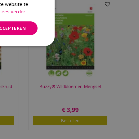
ze website te
Lees verder
ACCEPTEREN
skruid
Buzzy® Wildbloemen Mengsel
€
3
,
99
Bestellen