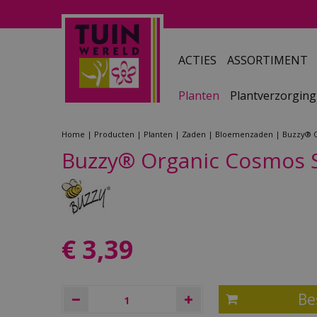
Ga
naar
content
ACTIES
ASSORTIMENT
Planten
Plantverzorging
Home
Producten
Planten
Zaden
Bloemenzaden
Buzzy® O
Buzzy® Organic Cosmos S
€
3
,
39