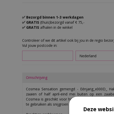
✅ Bezorgd binnen 1-3 werkdagen
✅ GRATIS
(thuis)bezorgd vanaf € 75,-
✅ GRATIS
afhalen in de winkel
Controleer of we dit artikel ook bij jou in de regio bezo
Vul jouw postcode in:
Omschrijving
Cosmea Sensation gemengd - Eénjarig_x000D_ Half 
zaaien of half april-eind mei buiten op een zaaib
Cosmea is geschikt voor hogere borders,_x000D_ bov
te gebruiken als snijgroen voor boeketten.
Deze websi