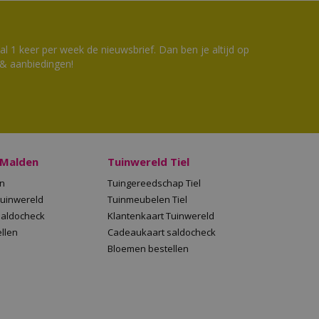
 1 keer per week de nieuwsbrief. Dan ben je altijd op
 & aanbiedingen!
 Malden
Tuinwereld Tiel
en
Tuingereedschap Tiel
Tuinwereld
Tuinmeubelen Tiel
saldocheck
Klantenkaart Tuinwereld
llen
Cadeaukaart saldocheck
Bloemen bestellen