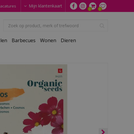
Mijn klantenkaart
acatures
len
Barbecues
Wonen
Dieren