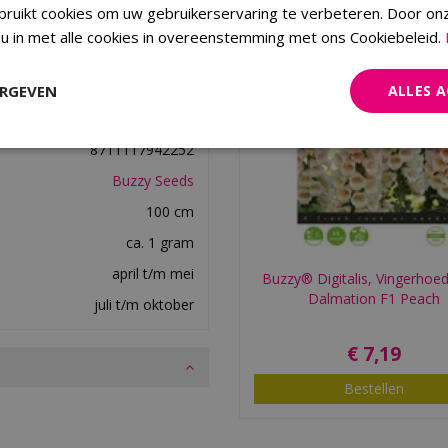
ruikt cookies om uw gebruikerservaring te verbeteren. Door on
 u in met alle cookies in overeenstemming met ons Cookiebeleid.
ERGEVEN
ALLES 
8711117942252
Buzzy Seeds
100 cm
ca. 1 gram
april t/m mei
Buzzy® Digitalis, Vingerhoed
Dalmation F1 Peach
juli t/m oktober
€
7
,
19
Bestellen