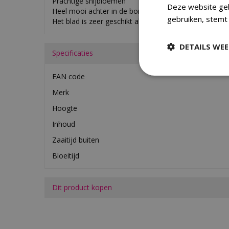
Prachtige snijbloemen
Deze website geb
Heel mooi achter in de border
gebruiken, stemt
Het blad is zeer geschikt als 'snijgroen'
DETAILS WE
Specificaties
EAN code
Merk
Hoogte
Inhoud
Zaaitijd buiten
Bloeitijd
Dit product kopen