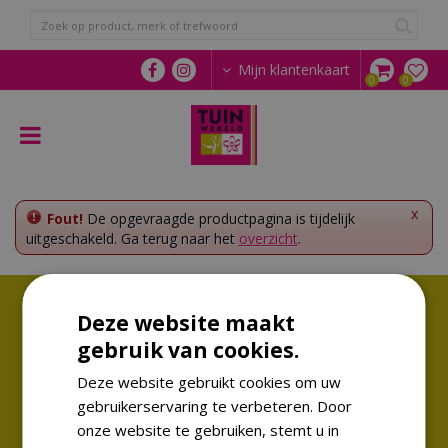
G
a
n
a
Mijn klantenkaart
a
r
c
o
n
t
e
x
Fout!
De opgevraagde productpagina is tijdelijk
n
uitgeschakeld. Ga terug naar het
overzicht
.
t
Volg ons!
Deze website maakt
Altijd op de hoogte van de laatste trends
gebruik van cookies.
Deze website gebruikt cookies om uw
gebruikerservaring te verbeteren. Door
onze website te gebruiken, stemt u in