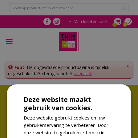
G
a
n
a
Mijn klantenkaart
a
r
c
o
n
t
e
x
Fout!
De opgevraagde productpagina is tijdelijk
n
uitgeschakeld. Ga terug naar het
overzicht
.
t
Volg ons!
Deze website maakt
Altijd op de hoogte van de laatste trends
gebruik van cookies.
Deze website gebruikt cookies om uw
gebruikerservaring te verbeteren. Door
onze website te gebruiken, stemt u in