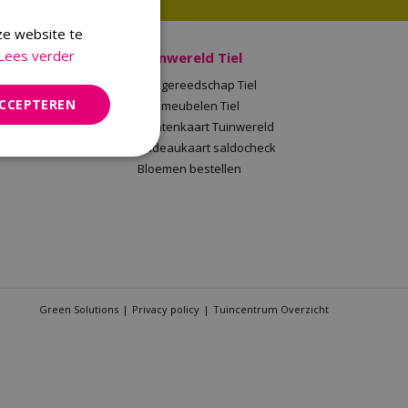
ze website te
Lees verder
 Malden
Tuinwereld Tiel
en
Tuingereedschap Tiel
ACCEPTEREN
Tuinwereld
Tuinmeubelen Tiel
saldocheck
Klantenkaart Tuinwereld
llen
Cadeaukaart saldocheck
Bloemen bestellen
Green Solutions
Privacy policy
Tuincentrum Overzicht