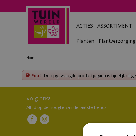
Ga
naar
content
ACTIES
ASSORTIMENT
Planten
Plantverzorging
Home
Fout!
De opgevraagde productpagina is tijdelijk uitg
Volg ons!
Altijd op de hoogte van de laatste trends