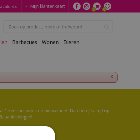
Mijn klantenkaart
acatures
len
Barbecues
Wonen
Dieren
x
 1 keer per week de nieuwsbrief. Dan ben je altijd op
 & aanbiedingen!