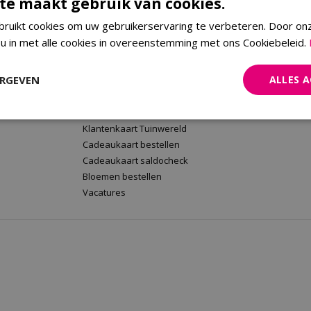
te maakt gebruik van cookies.
ruikt cookies om uw gebruikerservaring te verbeteren. Door on
 u in met alle cookies in overeenstemming met ons Cookiebeleid.
rt
Tuinwereld Wijchen
Tuinwereld
Tuinwereld Wijchen
Planten Mald
ERGEVEN
ALLES 
Barbecues kopen
Klantenkaart 
Plantenwinkel
Cadeaukaart 
Tuinmeubelen Wijchen
Bloemen beste
Klantenkaart Tuinwereld
Cadeaukaart bestellen
Cadeaukaart saldocheck
Bloemen bestellen
Vacatures