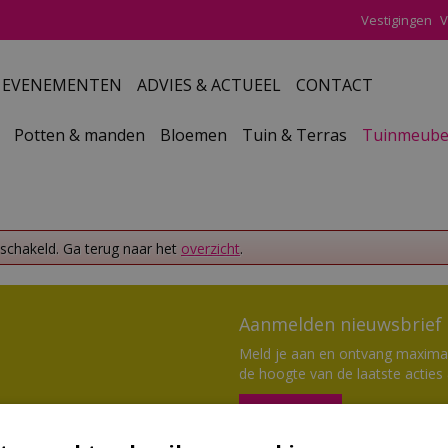
Vestigingen
V
EVENEMENTEN
ADVIES & ACTUEEL
CONTACT
Potten & manden
Bloemen
Tuin & Terras
Tuinmeube
eschakeld. Ga terug naar het
overzicht
.
Aanmelden nieuwsbrief
Meld je aan en ontvang maximaal
de hoogte van de laatste acties
Aanmelden