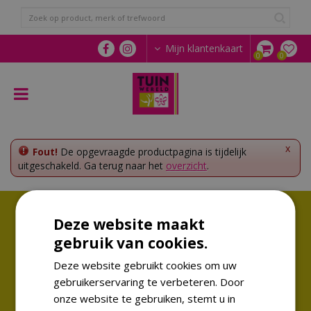
G
a
n
a
Mijn klantenkaart
a
r
c
o
n
t
e
x
Fout!
De opgevraagde productpagina is tijdelijk
n
uitgeschakeld. Ga terug naar het
overzicht
.
t
Volg ons!
Deze website maakt
Altijd op de hoogte van de laatste trends
gebruik van cookies.
Deze website gebruikt cookies om uw
gebruikerservaring te verbeteren. Door
onze website te gebruiken, stemt u in