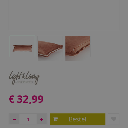
€
32
,
99