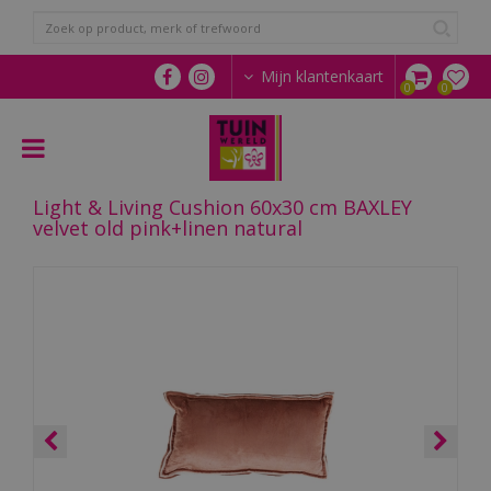
G
a
n
a
Mijn klantenkaart
a
r
c
o
n
Light & Living Cushion 60x30 cm BAXLEY
t
velvet old pink+linen natural
e
n
t