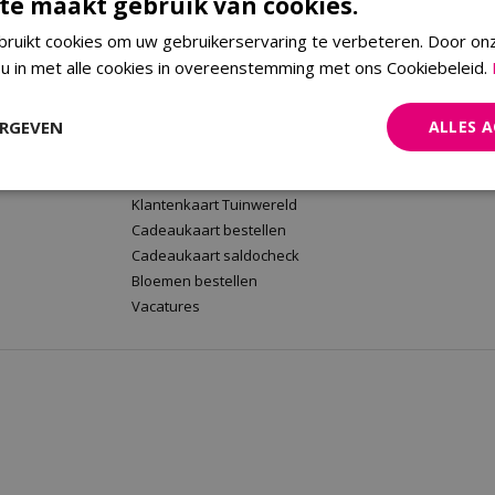
te maakt gebruik van cookies.
ruikt cookies om uw gebruikerservaring te verbeteren. Door on
 u in met alle cookies in overeenstemming met ons Cookiebeleid.
rt
Tuinwereld Wijchen
Tuinwereld
Tuinwereld Wijchen
Planten Mald
ERGEVEN
ALLES 
Barbecues kopen
Klantenkaart 
Plantenwinkel
Cadeaukaart 
Tuinmeubelen Wijchen
Bloemen beste
Klantenkaart Tuinwereld
Cadeaukaart bestellen
Cadeaukaart saldocheck
Bloemen bestellen
Vacatures