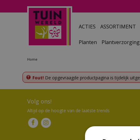
Ga
naar
content
ACTIES
ASSORTIMENT
Planten
Plantverzorging
Home
Fout!
De opgevraagde productpagina is tijdelijk uitg
Volg ons!
Altijd op de hoogte van de laatste trends