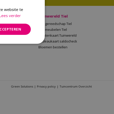
ze website te
Lees verder
 Malden
Tuinwereld Tiel
en
Tuingereedschap Tiel
ACCEPTEREN
Tuinwereld
Tuinmeubelen Tiel
saldocheck
Klantenkaart Tuinwereld
llen
Cadeaukaart saldocheck
Bloemen bestellen
Green Solutions
Privacy policy
Tuincentrum Overzicht