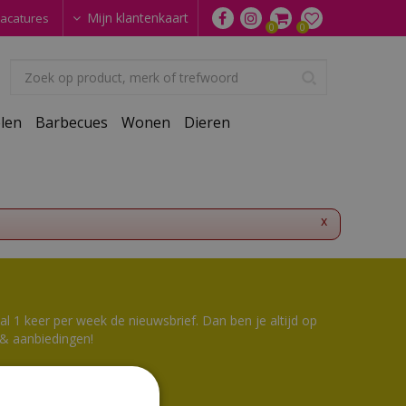
Mijn klantenkaart
acatures
len
Barbecues
Wonen
Dieren
x
 1 keer per week de nieuwsbrief. Dan ben je altijd op
 & aanbiedingen!