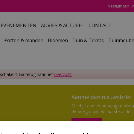
Vestigingen
V
EVENEMENTEN
ADVIES & ACTUEEL
CONTACT
Potten & manden
Bloemen
Tuin & Terras
Tuinmeube
eschakeld. Ga terug naar het
overzicht
.
Aanmelden nieuwsbrief
Meld je aan en ontvang maximaal
de hoogte van de laatste acties
Aanmelden