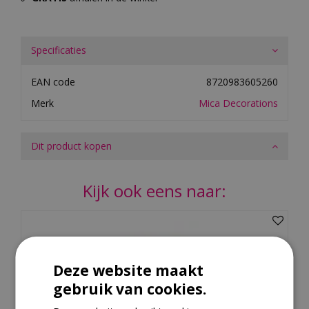
Specificaties
EAN code
8720983605260
Merk
Mica Decorations
Dit product kopen
Kijk ook eens naar:
Deze website maakt
gebruik van cookies.