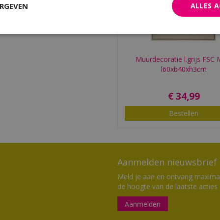
ERGEVEN
ALLES 
Muurdecoratie l.grijs FSC M
l60xb40xh3cm
€
34
,
99
Bestellen
Aanmelden nieuwsbrief
Meld je aan en ontvang maximaal
de hoogte van de laatste acties
Aanmelden