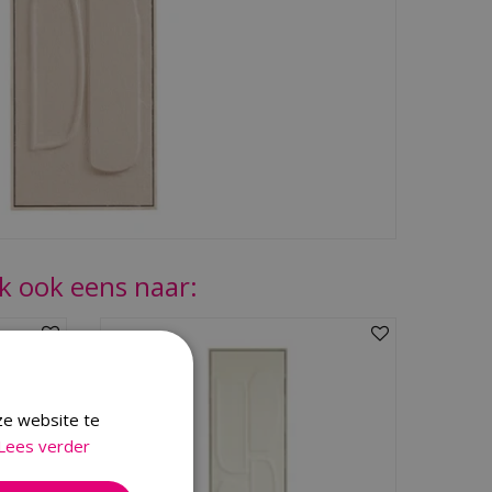
jk ook eens naar:
ze website te
Lees verder