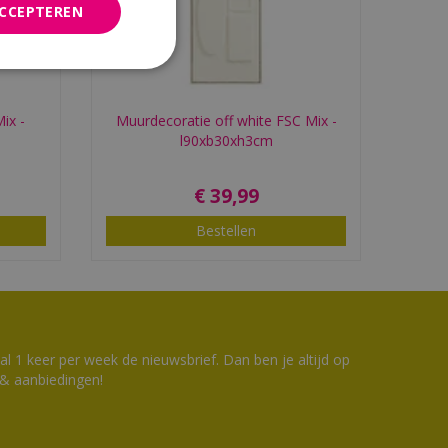
ACCEPTEREN
ix -
Muurdecoratie off white FSC Mix -
l90xb30xh3cm
€
39
,
99
Bestellen
 1 keer per week de nieuwsbrief. Dan ben je altijd op
 & aanbiedingen!