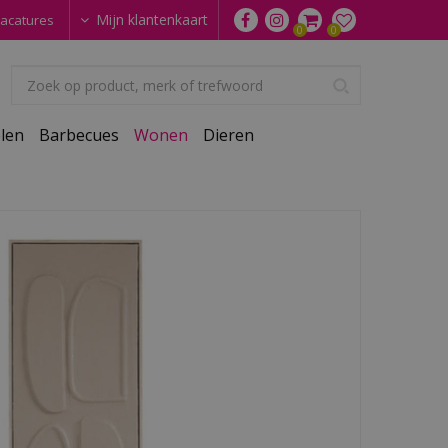
Mijn klantenkaart
acatures
len
Barbecues
Wonen
Dieren