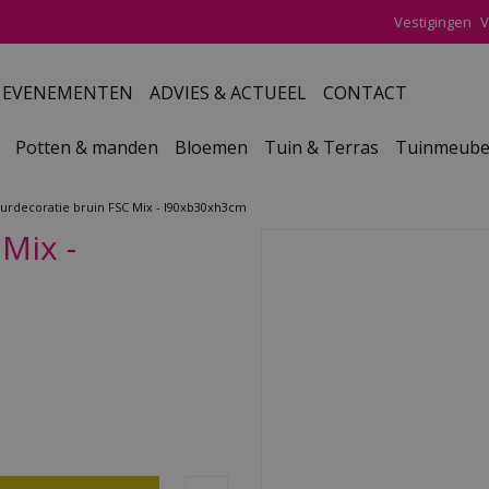
Vestigingen
V
EVENEMENTEN
ADVIES & ACTUEEL
CONTACT
Potten & manden
Bloemen
Tuin & Terras
Tuinmeube
urdecoratie bruin FSC Mix - l90xb30xh3cm
Mix -