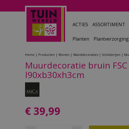
Ga
naar
content
ACTIES
ASSORTIMENT
Planten
Plantverzorging
Home
Producten
Wonen
Wanddecoraties
Schilderijen
Mu
Muurdecoratie bruin FSC 
l90xb30xh3cm
€
39
,
99