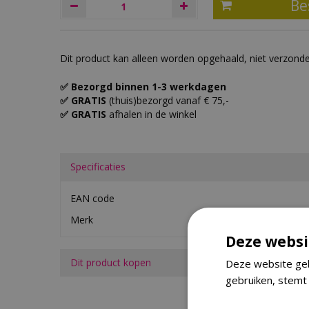
Dit product kan alleen worden opgehaald, niet verzond
✅ Bezorgd binnen 1-3 werkdagen
✅ GRATIS
(thuis)bezorgd vanaf € 75,-
✅ GRATIS
afhalen in de winkel
Specificaties
EAN code
Merk
Deze websi
Dit product kopen
Deze website geb
gebruiken, stemt