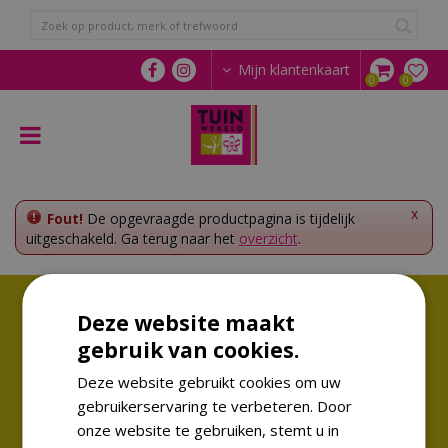
G
a
n
a
Mijn klantenkaart
a
r
c
o
n
t
e
x
Fout!
De opgevraagde productpagina is tijdelijk
n
uitgeschakeld. Ga terug naar het
overzicht
.
t
Volg ons!
Deze website maakt
Altijd op de hoogte van de laatste trends
gebruik van cookies.
Deze website gebruikt cookies om uw
gebruikerservaring te verbeteren. Door
onze website te gebruiken, stemt u in