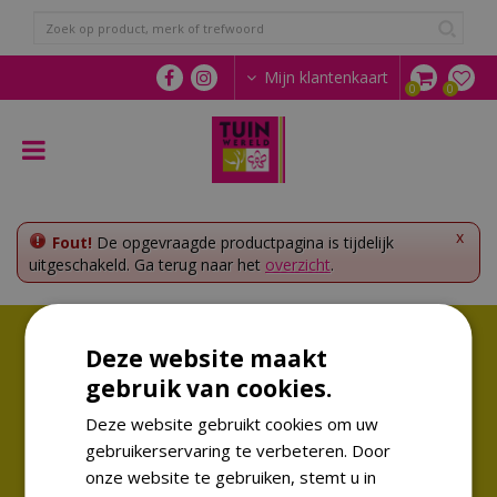
G
a
n
a
Mijn klantenkaart
a
r
c
o
n
t
e
x
Fout!
De opgevraagde productpagina is tijdelijk
n
uitgeschakeld. Ga terug naar het
overzicht
.
t
Volg ons!
Deze website maakt
Altijd op de hoogte van de laatste trends
gebruik van cookies.
Deze website gebruikt cookies om uw
gebruikerservaring te verbeteren. Door
onze website te gebruiken, stemt u in