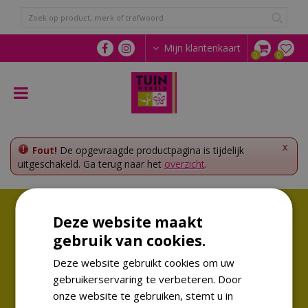
G
a
n
a
Mijn klantenkaart
a
r
c
o
n
t
e
x
Fout!
De opgevraagde productpagina is tijdelijk
n
uitgeschakeld. Ga terug naar het
overzicht
.
t
Volg ons!
Deze website maakt
Altijd op de hoogte van de laatste trends
gebruik van cookies.
Deze website gebruikt cookies om uw
gebruikerservaring te verbeteren. Door
onze website te gebruiken, stemt u in