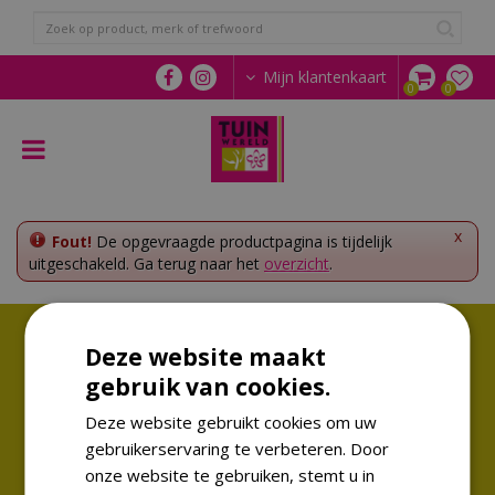
G
a
n
a
Mijn klantenkaart
a
r
c
o
n
t
e
x
Fout!
De opgevraagde productpagina is tijdelijk
n
uitgeschakeld. Ga terug naar het
overzicht
.
t
Volg ons!
Deze website maakt
Altijd op de hoogte van de laatste trends
gebruik van cookies.
Deze website gebruikt cookies om uw
gebruikerservaring te verbeteren. Door
onze website te gebruiken, stemt u in