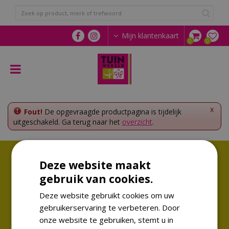
G
a
n
a
Mijn klantenkaart
a
r
c
o
n
t
e
x
Fout!
De opgevraagde productpagina is tijdelijk
n
uitgeschakeld. Ga terug naar het
overzicht
.
t
Volg ons!
Deze website maakt
Altijd op de hoogte van de laatste trends
gebruik van cookies.
Deze website gebruikt cookies om uw
gebruikerservaring te verbeteren. Door
onze website te gebruiken, stemt u in