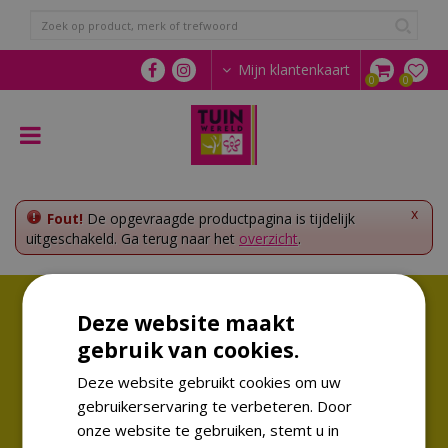
G
a
n
a
Mijn klantenkaart
a
r
c
o
n
t
e
x
Fout!
De opgevraagde productpagina is tijdelijk
n
uitgeschakeld. Ga terug naar het
overzicht
.
t
Volg ons!
Deze website maakt
Altijd op de hoogte van de laatste trends
gebruik van cookies.
Deze website gebruikt cookies om uw
gebruikerservaring te verbeteren. Door
onze website te gebruiken, stemt u in