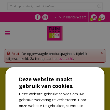
G
a
n
a
Mijn klantenkaart
a
r
c
o
n
t
e
x
Fout!
De opgevraagde productpagina is tijdelijk
n
uitgeschakeld. Ga terug naar het
overzicht
.
t
Volg ons!
Deze website maakt
Altijd op de hoogte van de laatste trends
gebruik van cookies.
Deze website gebruikt cookies om uw
gebruikerservaring te verbeteren. Door
onze website te gebruiken, stemt u in