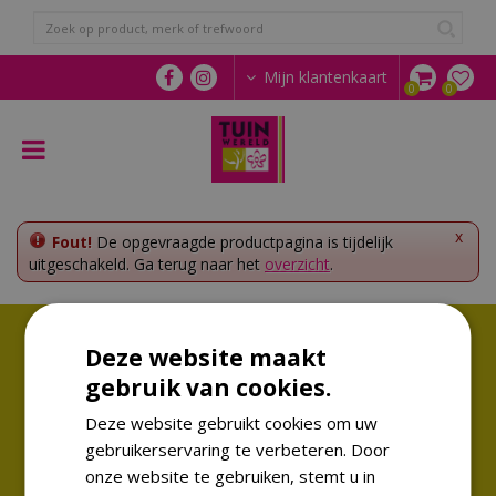
G
a
n
a
Mijn klantenkaart
a
r
c
o
n
t
e
x
Fout!
De opgevraagde productpagina is tijdelijk
n
uitgeschakeld. Ga terug naar het
overzicht
.
t
Volg ons!
Deze website maakt
Altijd op de hoogte van de laatste trends
gebruik van cookies.
Deze website gebruikt cookies om uw
gebruikerservaring te verbeteren. Door
onze website te gebruiken, stemt u in