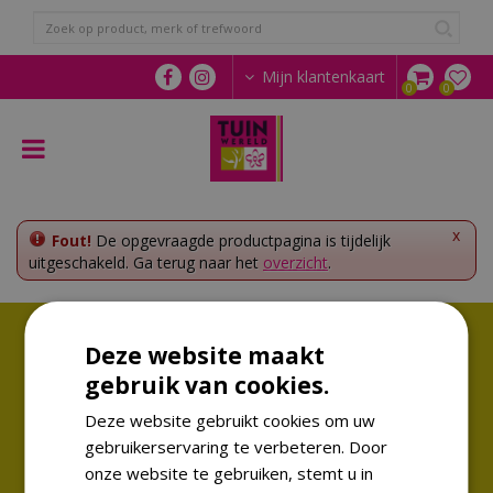
G
a
n
a
Mijn klantenkaart
a
r
c
o
n
t
e
x
Fout!
De opgevraagde productpagina is tijdelijk
n
uitgeschakeld. Ga terug naar het
overzicht
.
t
Volg ons!
Deze website maakt
Altijd op de hoogte van de laatste trends
gebruik van cookies.
Deze website gebruikt cookies om uw
gebruikerservaring te verbeteren. Door
onze website te gebruiken, stemt u in