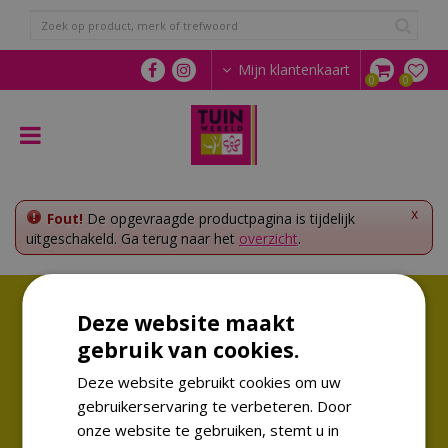
G
a
n
a
Mijn klantenkaart
a
r
c
o
n
t
e
x
Fout!
De opgevraagde productpagina is tijdelijk
n
uitgeschakeld. Ga terug naar het
overzicht
.
t
Volg ons!
Deze website maakt
Altijd op de hoogte van de laatste trends
gebruik van cookies.
Deze website gebruikt cookies om uw
gebruikerservaring te verbeteren. Door
onze website te gebruiken, stemt u in