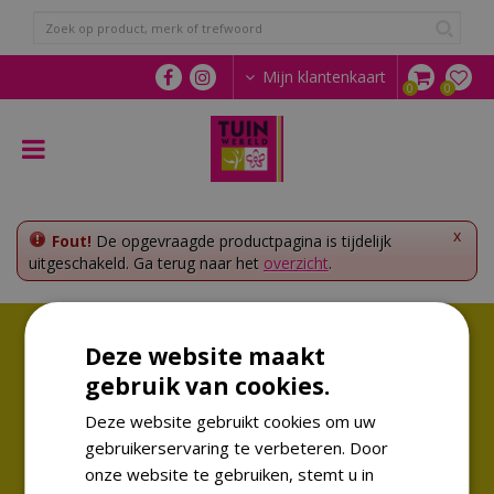
G
a
n
a
Mijn klantenkaart
a
r
c
o
n
t
e
x
Fout!
De opgevraagde productpagina is tijdelijk
n
uitgeschakeld. Ga terug naar het
overzicht
.
t
Volg ons!
Deze website maakt
Altijd op de hoogte van de laatste trends
gebruik van cookies.
Deze website gebruikt cookies om uw
gebruikerservaring te verbeteren. Door
onze website te gebruiken, stemt u in