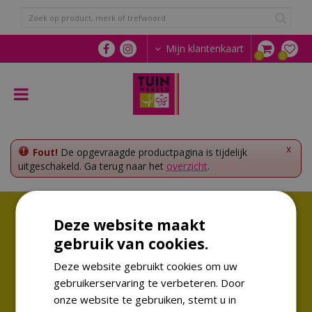
G
a
n
a
Mijn klantenkaart
a
r
c
o
n
t
e
x
Fout!
De opgevraagde productpagina is tijdelijk
n
uitgeschakeld. Ga terug naar het
overzicht
.
t
Volg ons!
Deze website maakt
Altijd op de hoogte van de laatste trends
gebruik van cookies.
Deze website gebruikt cookies om uw
gebruikerservaring te verbeteren. Door
onze website te gebruiken, stemt u in