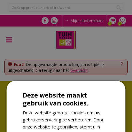
G
a
n
a
Mijn klantenkaart
a
r
c
o
n
t
e
x
Fout!
De opgevraagde productpagina is tijdelijk
n
uitgeschakeld. Ga terug naar het
overzicht
.
t
Volg ons!
Deze website maakt
Altijd op de hoogte van de laatste trends
gebruik van cookies.
Deze website gebruikt cookies om uw
gebruikerservaring te verbeteren. Door
onze website te gebruiken, stemt u in