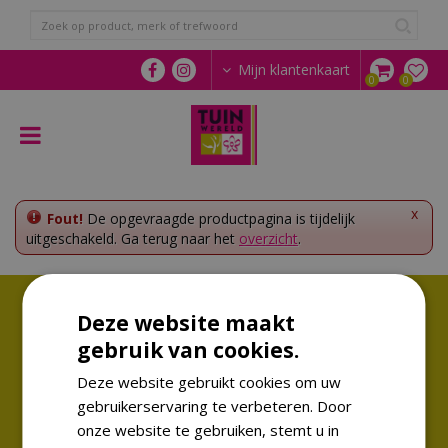
G
a
n
a
Mijn klantenkaart
a
r
c
o
n
t
e
x
Fout!
De opgevraagde productpagina is tijdelijk
n
uitgeschakeld. Ga terug naar het
overzicht
.
t
Volg ons!
Deze website maakt
Altijd op de hoogte van de laatste trends
gebruik van cookies.
Deze website gebruikt cookies om uw
gebruikerservaring te verbeteren. Door
onze website te gebruiken, stemt u in