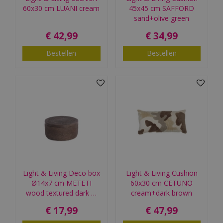
60x30 cm LUANI cream
45x45 cm SAFFORD
sand+olive green
€
42
,
99
€
34
,
99
Bestellen
Bestellen
Light & Living Deco box
Light & Living Cushion
Ø14x7 cm METETI
60x30 cm CETUNO
wood textured dark …
cream+dark brown
€
17
,
99
€
47
,
99