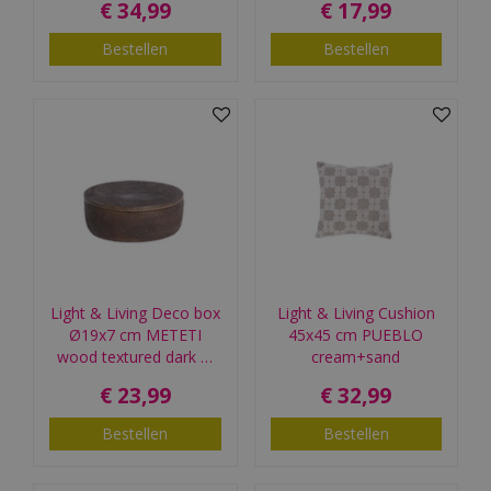
€
34
,
99
€
17
,
99
Bestellen
Bestellen
Light & Living Deco box
Light & Living Cushion
Ø19x7 cm METETI
45x45 cm PUEBLO
wood textured dark …
cream+sand
€
23
,
99
€
32
,
99
Bestellen
Bestellen