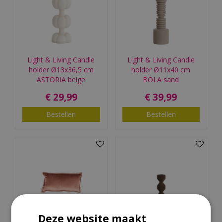
Light & Living Candle
Light & Living Candle
holder Ø13x36,5 cm
holder Ø11x40 cm
ASTORIA beige
BOLA sand
€
29
,
99
€
39
,
99
Bestellen
Bestellen
Deze website maakt