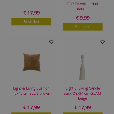
DOZZA wood matt
dark …
€
17
,
99
€
9
,
99
Bestellen
Bestellen
Light & Living Cushion
Light & Living Candle
45x45 cm SELIS brown
stick Ø8x34 cm GUAM
beige
€
17
,
99
€
17
,
99