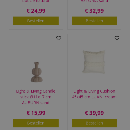
bouclé natural
ASTORIA sand
€
24
,
99
€
32
,
99
Bestellen
Bestellen
Light & Living Candle
Light & Living Cushion
stick Ø11x17 cm
45x45 cm LUANI cream
AUBURN sand
€
15
,
99
€
39
,
99
Bestellen
Bestellen