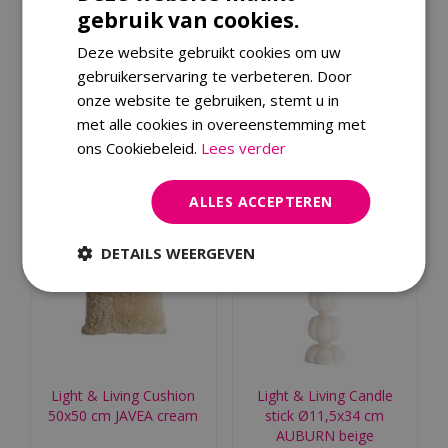
gebruik van cookies.
Light & Living Cushion
Light & Living Candle
60x30 cm BAXLEY
stick Ø12x25 cm
Deze website gebruikt cookies om uw
velvet old pink+line…
DOZZA wood matt
gebruikerservaring te verbeteren. Door
dark …
€
32
,
99
onze website te gebruiken, stemt u in
€
12
,
99
met alle cookies in overeenstemming met
Bestellen
ons Cookiebeleid.
Lees verder
Bestellen
ALLES ACCEPTEREN
DETAILS WEERGEVEN
Light & Living Cushion
Light & Living Candle
50x50 cm JAVEA cream
stick Ø11,5x34 cm
AUBURN beige