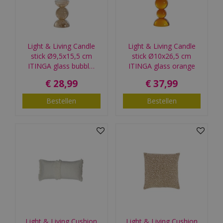
Light & Living Candle
Light & Living Candle
stick Ø9,5x15,5 cm
stick Ø10x26,5 cm
ITINGA glass bubbl…
ITINGA glass orange
€
28
,
99
€
37
,
99
Bestellen
Bestellen
Light & Living Cushion
Light & Living Cushion