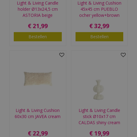
Light & Living Candle
Light & Living Cushion
holder Ø13x24,5 cm
45x45 cm PUEBLO
ASTORIA beige
ocher yellow+brown
€
21
,
99
€
32
,
99
Bestellen
Bestellen
Light & Living Cushion
Light & Living Candle
60x30 cm JAVEA cream
stick Ø10x17 cm
CALDAS shiny cream
€
22
,
99
€
19
,
99