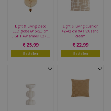
Light & Living Deco
Light & Living Cushion
LED globe Ø15x20 cm
42x42 cm XATIVA sand-
LIGHT 4W amber E27 …
cream
€
25
,
99
€
22
,
99
Bestellen
Bestellen