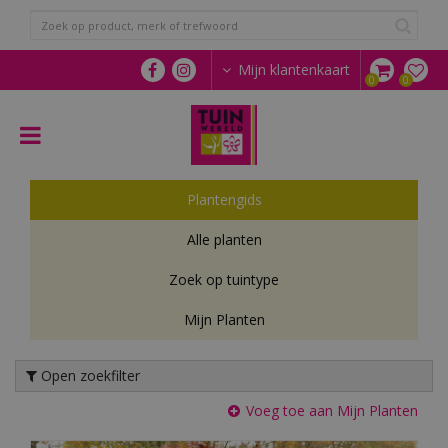
G
a
n
a
Mijn klantenkaart
a
r
c
o
n
t
Plantengids
e
n
Alle planten
t
Zoek op tuintype
Mijn Planten
Open zoekfilter
Voeg toe aan Mijn Planten