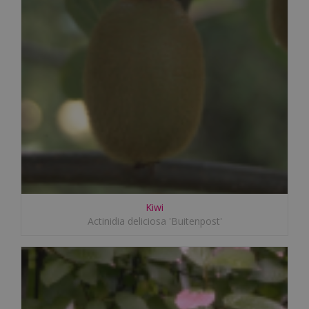
Kiwi
Actinidia deliciosa 'Buitenpost'