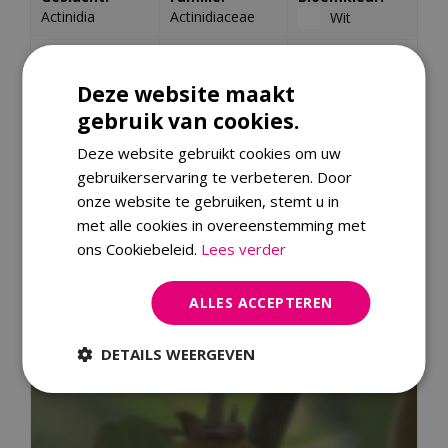
Actinidia
Actinidiaceae
Wit
Bladkleur:
Veelkleurig
Bloeitijd:
blad:
Juni
Groen
Deze website maakt
Nee
gebruik van cookies.
Vochtigheid:
Zon /
Wintergroen:
Deze website gebruikt cookies om uw
Vochtig
schaduw:
Nee
gebruikerservaring te verbeteren. Door
Lichte schaduw
onze website te gebruiken, stemt u in
/ zon
met alle cookies in overeenstemming met
Hoogte in CM:
Giftig:
ons Cookiebeleid.
Lees verder
900
Nee
ALLES ACCEPTEREN
Soortgelijke planten
DETAILS WEERGEVEN