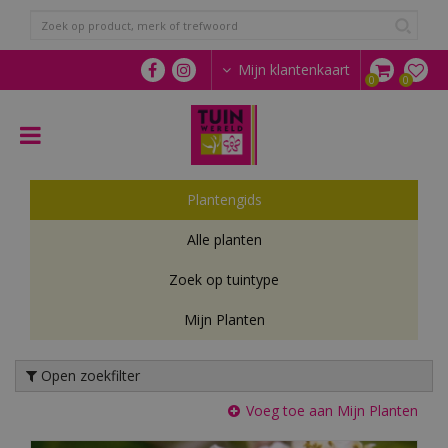
G
a
n
a
Mijn klantenkaart
a
r
c
o
n
t
Plantengids
e
n
Alle planten
t
Zoek op tuintype
Mijn Planten
Open zoekfilter
Voeg toe aan Mijn Planten