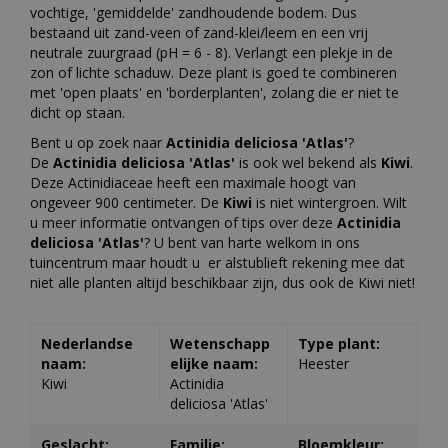
vochtige, 'gemiddelde' zandhoudende bodem. Dus
bestaand uit zand-veen of zand-klei/leem en een vrij
neutrale zuurgraad (pH = 6 - 8). Verlangt een plekje in de
zon of lichte schaduw. Deze plant is goed te combineren
met 'open plaats' en 'borderplanten', zolang die er niet te
dicht op staan.
Bent u op zoek naar
Actinidia deliciosa 'Atlas'
?
De
Actinidia deliciosa 'Atlas'
is ook wel bekend als
Kiwi
.
Deze Actinidiaceae heeft een maximale hoogt van
ongeveer 900 centimeter. De
Kiwi
is niet wintergroen. Wilt
u meer informatie ontvangen of tips over deze
Actinidia
deliciosa 'Atlas'
? U bent van harte welkom in ons
tuincentrum maar houdt u er alstublieft rekening mee dat
niet alle planten altijd beschikbaar zijn, dus ook de Kiwi niet!
Nederlandse
Wetenschapp
Type plant:
naam:
elijke naam:
Heester
Kiwi
Actinidia
deliciosa 'Atlas'
Geslacht:
Familie:
Bloemkleur: