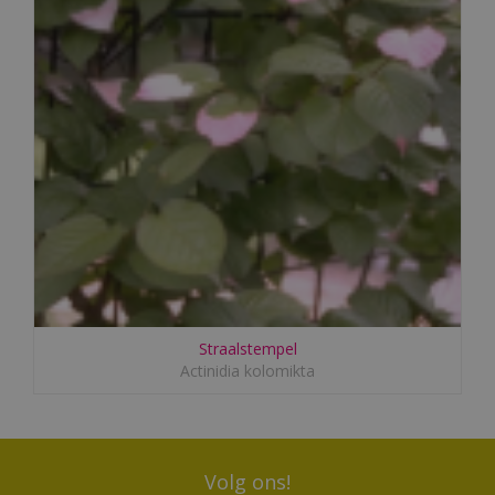
Straalstempel
Actinidia kolomikta
Volg ons!