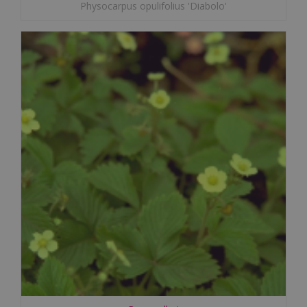
Physocarpus opulifolius 'Diabolo'