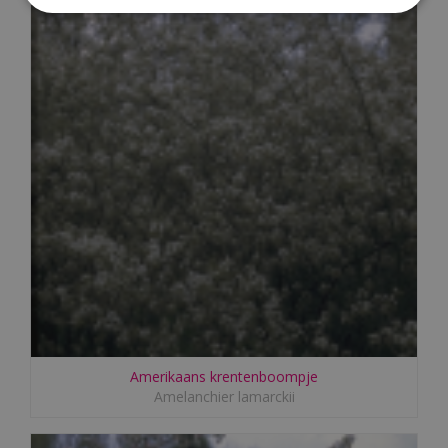
Amerikaans krentenboompje
Amelanchier lamarckii