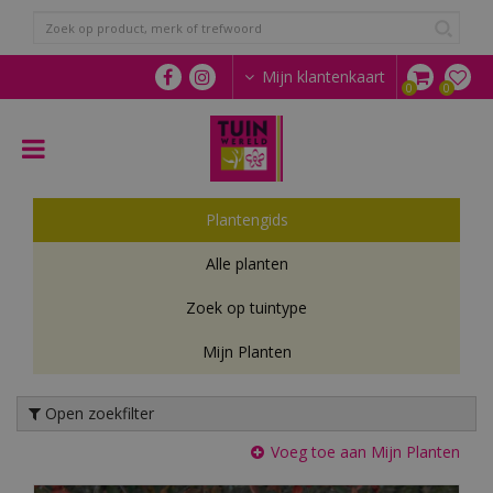
G
a
n
a
Mijn klantenkaart
a
r
c
o
n
t
Plantengids
e
n
Alle planten
t
Zoek op tuintype
Mijn Planten
Open zoekfilter
Voeg toe aan Mijn Planten