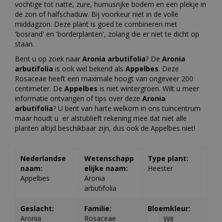
vochtige tot natte, zure, humusrijke bodem en een plekje in
de zon of halfschaduw. Bij voorkeur niet in de volle
middagzon. Deze plant is goed te combineren met
'bosrand' en 'borderplanten', zolang die er niet te dicht op
staan.
Bent u op zoek naar
Aronia arbutifolia
? De
Aronia
arbutifolia
is ook wel bekend als
Appelbes
. Deze
Rosaceae heeft een maximale hoogt van ongeveer 200
centimeter. De
Appelbes
is niet wintergroen. Wilt u meer
informatie ontvangen of tips over deze
Aronia
arbutifolia
? U bent van harte welkom in ons tuincentrum
maar houdt u er alstublieft rekening mee dat niet alle
planten altijd beschikbaar zijn, dus ook de Appelbes niet!
Nederlandse
Wetenschapp
Type plant:
naam:
elijke naam:
Heester
Appelbes
Aronia
arbutifolia
Geslacht:
Familie:
Bloemkleur:
Aronia
Rosaceae
Wit