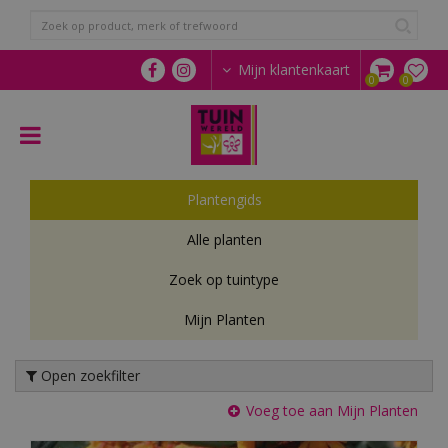
G
a
n
a
Mijn klantenkaart
a
r
c
o
n
t
Plantengids
e
n
Alle planten
t
Zoek op tuintype
Mijn Planten
Open zoekfilter
Voeg toe aan Mijn Planten