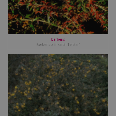
Berberis
Berberis x frikartii 'Telstar'