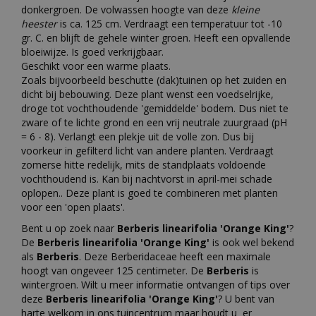
donkergroen. De volwassen hoogte van deze
kleine
heester
is ca. 125 cm. Verdraagt een temperatuur tot -10
gr. C. en blijft de gehele winter groen. Heeft een opvallende
bloeiwijze. Is goed verkrijgbaar.
Geschikt voor een warme plaats.
Zoals bijvoorbeeld beschutte (dak)tuinen op het zuiden en
dicht bij bebouwing. Deze plant wenst een voedselrijke,
droge tot vochthoudende 'gemiddelde' bodem. Dus niet te
zware of te lichte grond en een vrij neutrale zuurgraad (pH
= 6 - 8). Verlangt een plekje uit de volle zon. Dus bij
voorkeur in gefilterd licht van andere planten. Verdraagt
zomerse hitte redelijk, mits de standplaats voldoende
vochthoudend is. Kan bij nachtvorst in april-mei schade
oplopen.. Deze plant is goed te combineren met planten
voor een 'open plaats'.
Bent u op zoek naar
Berberis linearifolia 'Orange King'
?
De
Berberis linearifolia 'Orange King'
is ook wel bekend
als
Berberis
. Deze Berberidaceae heeft een maximale
hoogt van ongeveer 125 centimeter. De
Berberis
is
wintergroen. Wilt u meer informatie ontvangen of tips over
deze
Berberis linearifolia 'Orange King'
? U bent van
harte welkom in ons tuincentrum maar houdt u er