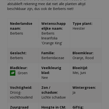
alstublieft rekening mee dat niet alle planten altijd
beschikbaar zijn, dus ook de Berberis niet!
Nederlandse
Wetenschapp
Type plant:
naam:
elijke naam:
Heester
Berberis
Berberis
linearifolia
'Orange King'
Geslacht:
Familie:
Bloemkleur:
Berberis
Berberidaceae
Oranje, Rood
Bladkleur:
Veelkleurig
Bloeitijd:
blad:
Mei, Juni
Groen
Nee
Vochtigheid:
Zon /
Wintergroen:
Droog-
schaduw:
Ja
vochthoudend
Lichte schaduw
Zuurgraad
Hoogte in CM:
Giftig: