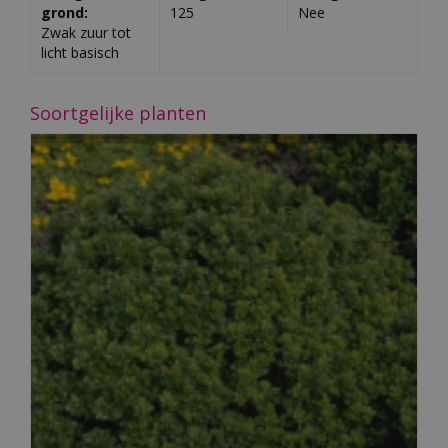
grond:
125
Nee
Zwak zuur tot
licht basisch
Soortgelijke planten