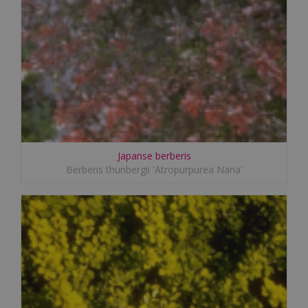
Japanse berberis
Berberis thunbergii 'Atropurpurea Nana'