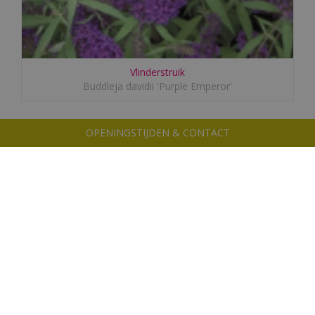
Vlinderstruik
Buddleja davidii 'Purple Emperor'
OPENINGSTIJDEN & CONTACT
Volg ons!
Altijd op de hoogte van de laatste trends
Aanmelden nieuwsbrief
Meld je aan en ontvang maximaal 1 keer per week de
nieuwsbrief. Dan ben je altijd op de hoogte van de laatste