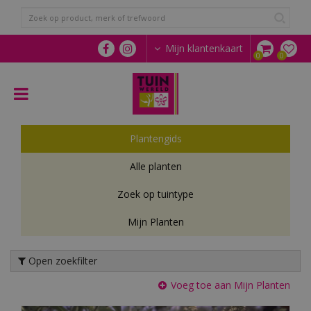
G
a
n
a
Mijn klantenkaart
a
r
c
o
n
t
Plantengids
e
n
Alle planten
t
Zoek op tuintype
Mijn Planten
Open zoekfilter
Voeg toe aan Mijn Planten