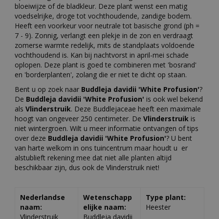
bloeiwijze of de bladkleur. Deze plant wenst een matig
voedselrijke, droge tot vochthoudende, zandige bodem.
Heeft een voorkeur voor neutrale tot basische grond (ph =
7 - 9). Zonnig, verlangt een plekje in de zon en verdraagt
zomerse warmte redelijk, mits de standplaats voldoende
vochthoudend is. Kan bij nachtvorst in april-mei schade
oplopen. Deze plant is goed te combineren met 'bosrand'
en 'borderplanten', zolang die er niet te dicht op staan.
Bent u op zoek naar
Buddleja davidii 'White Profusion'
?
De
Buddleja davidii 'White Profusion'
is ook wel bekend
als
Vlinderstruik
. Deze Buddlejaceae heeft een maximale
hoogt van ongeveer 250 centimeter. De
Vlinderstruik
is
niet wintergroen. Wilt u meer informatie ontvangen of tips
over deze
Buddleja davidii 'White Profusion'
? U bent
van harte welkom in ons tuincentrum maar houdt u er
alstublieft rekening mee dat niet alle planten altijd
beschikbaar zijn, dus ook de Vlinderstruik niet!
Nederlandse
Wetenschapp
Type plant:
naam:
elijke naam:
Heester
Vlinderstruik
Buddleja davidii